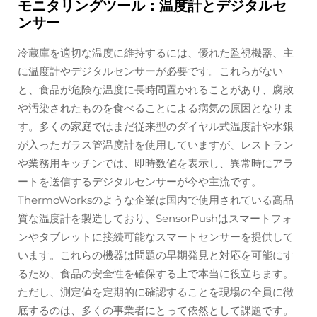
モニタリングツール：温度計とデジタルセ
ンサー
冷蔵庫を適切な温度に維持するには、優れた監視機器、主
に温度計やデジタルセンサーが必要です。これらがない
と、食品が危険な温度に長時間置かれることがあり、腐敗
や汚染されたものを食べることによる病気の原因となりま
す。多くの家庭ではまだ従来型のダイヤル式温度計や水銀
が入ったガラス管温度計を使用していますが、レストラン
や業務用キッチンでは、即時数値を表示し、異常時にアラ
ートを送信するデジタルセンサーが今や主流です。
ThermoWorksのような企業は国内で使用されている高品
質な温度計を製造しており、SensorPushはスマートフォ
ンやタブレットに接続可能なスマートセンサーを提供して
います。これらの機器は問題の早期発見と対応を可能にす
るため、食品の安全性を確保する上で本当に役立ちます。
ただし、測定値を定期的に確認することを現場の全員に徹
底するのは、多くの事業者にとって依然として課題です。