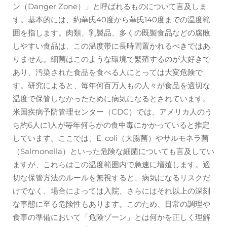
ン（Danger Zone）」と呼ばれるものについて言及しま
す。基本的には、約華氏40度から華氏140度までの温度範
囲を指します。肉類、乳製品、多くの既製食品などの腐敗
しやすい食品は、この温度帯に長時間置かれるべきではあ
りません。細菌はこのような環境で繁殖するのが大好きで
あり、汚染された食品を食べる人にとっては大変危険で
す。研究によると、毎年何百万人もの人々が食品を適切な
温度で保管しなかったために病気になるとされています。
米国疾病予防管理センター（CDC）では、アメリカ人のう
ち約6人に1人が毎年何らかの食中毒にかかっていると推定
しています。ここでは、E. coli（大腸菌）やサルモネラ菌
（Salmonella）といった危険な細菌についても言及してい
ますが、これらはこの温度範囲内で急速に増殖します。適
切な保管方法のルールを無視すると、病気になるリスクだ
けでなく、場合によっては入院、さらにはそれ以上の深刻
な事態に至る危険性もあります。このため、日常の調理や
食事の準備において「危険ゾーン」とは何かを正しく理解