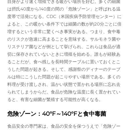
自身がより速く増殖できる暖かい場所を好む。多くの細菌
は摂氏40度から140度の間の「危険ゾーン」と呼ばれる温
度帯で活発になる。CDC（米国疾病予防管理センター）に
よると、この暖かい条件下では細菌の数が約20分ごとに倍
増するという非常に驚くべき事実がある。つまり、食中毒
のリスクが急速に高まることを意味する。サルモネラ菌や
リステリア菌などが例として挙げられ、これらは食品が適
切に保存されていないときに増殖を始める。誰もが経験あ
ることだが、食べ残しを長時間テーブルに置いておくとこ
うした問題が起きる。そして、感謝祭のディナーのテーブ
ルは特にこうした問題が起こりやすい場所である。多くの
料理が受け渡しされ、温かい状態で置かれる場所に忘れ去
られてしまうからだ。食品が危険な温度に長く置かれてい
ると、有害な細菌が繁殖する可能性が高くなる。
危険ゾーン：40°F～140°Fと食中毒菌
食品安全の専門家は、食品の安全を保つうえで「危険ゾー