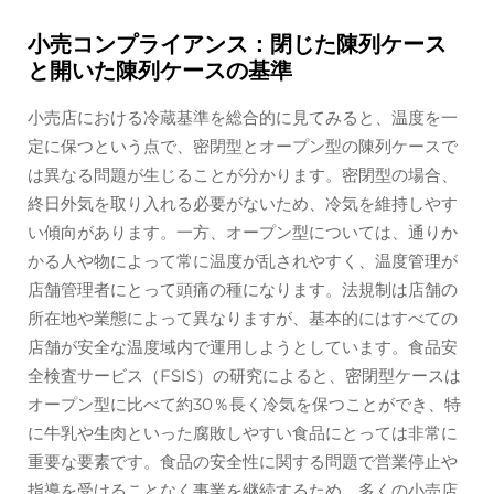
小売コンプライアンス：閉じた陳列ケース
と開いた陳列ケースの基準
小売店における冷蔵基準を総合的に見てみると、温度を一
定に保つという点で、密閉型とオープン型の陳列ケースで
は異なる問題が生じることが分かります。密閉型の場合、
終日外気を取り入れる必要がないため、冷気を維持しやす
い傾向があります。一方、オープン型については、通りか
かる人や物によって常に温度が乱されやすく、温度管理が
店舗管理者にとって頭痛の種になります。法規制は店舗の
所在地や業態によって異なりますが、基本的にはすべての
店舗が安全な温度域内で運用しようとしています。食品安
全検査サービス（FSIS）の研究によると、密閉型ケースは
オープン型に比べて約30％長く冷気を保つことができ、特
に牛乳や生肉といった腐敗しやすい食品にとっては非常に
重要な要素です。食品の安全性に関する問題で営業停止や
指導を受けることなく事業を継続するため、多くの小売店