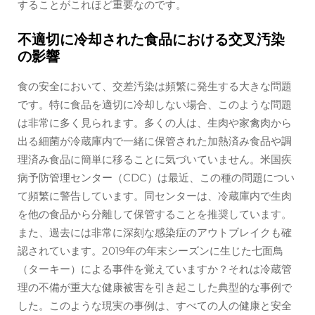
することがこれほど重要なのです。
不適切に冷却された食品における交叉汚染
の影響
食の安全において、交差汚染は頻繁に発生する大きな問題
です。特に食品を適切に冷却しない場合、このような問題
は非常に多く見られます。多くの人は、生肉や家禽肉から
出る細菌が冷蔵庫内で一緒に保管された加熱済み食品や調
理済み食品に簡単に移ることに気づいていません。米国疾
病予防管理センター（CDC）は最近、この種の問題につい
て頻繁に警告しています。同センターは、冷蔵庫内で生肉
を他の食品から分離して保管することを推奨しています。
また、過去には非常に深刻な感染症のアウトブレイクも確
認されています。2019年の年末シーズンに生じた七面鳥
（ターキー）による事件を覚えていますか？それは冷蔵管
理の不備が重大な健康被害を引き起こした典型的な事例で
した。このような現実の事例は、すべての人の健康と安全