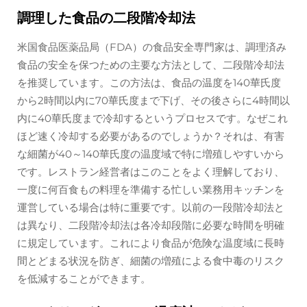
調理した食品の二段階冷却法
米国食品医薬品局（FDA）の食品安全専門家は、調理済み
食品の安全を保つための主要な方法として、二段階冷却法
を推奨しています。この方法は、食品の温度を140華氏度
から2時間以内に70華氏度まで下げ、その後さらに4時間以
内に40華氏度まで冷却するというプロセスです。なぜこれ
ほど速く冷却する必要があるのでしょうか？それは、有害
な細菌が40～140華氏度の温度域で特に増殖しやすいから
です。レストラン経営者はこのことをよく理解しており、
一度に何百食もの料理を準備する忙しい業務用キッチンを
運営している場合は特に重要です。以前の一段階冷却法と
は異なり、二段階冷却法は各冷却段階に必要な時間を明確
に規定しています。これにより食品が危険な温度域に長時
間とどまる状況を防ぎ、細菌の増殖による食中毒のリスク
を低減することができます。