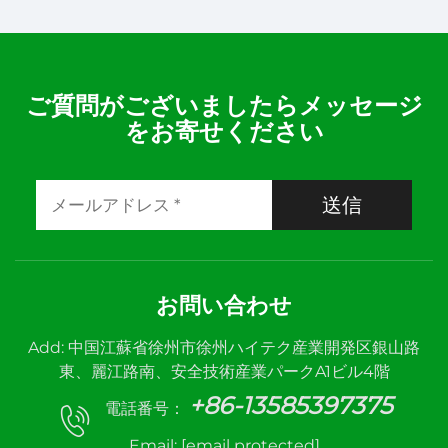
湿度コントローラー – 環
度・湿度コントローラー
境用の精密気候制御
– 各種用途向けの精密制
御
ご質問がございましたらメッセージ
をお寄せください
送信
お問い合わせ
Add: 中国江蘇省徐州市徐州ハイテク産業開発区銀山路
東、麗江路南、安全技術産業パークA1ビル4階
+86-13585397375
電話番号：
Email:
[email protected]