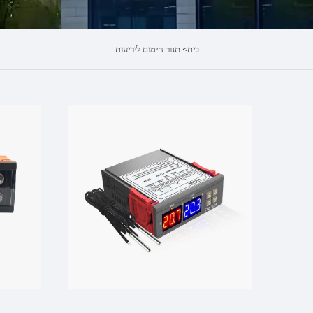
בית>
תנור חימום ליריעות