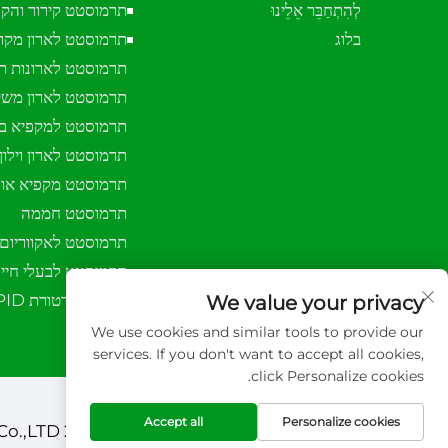
לְהִתְחַבֵּר אֵלֵינוּ
תרמוסטט קירור והק
בלוג
תרמוסטט לארון מקר
תרמוסטט לארונות ת
תרמוסטט לארון מש
תרמוסטט למקפיא בע
תרמוסטט לארון וילון 
תרמוסטט מקפיא אופ
תרמוסטט חממה
תרמוסטט לאקווריום
תרמוסטט לבעלי חיי
בקר טמפרטורת PID
We value your privacy
We use cookies and similar tools to provide our
services. If you don't want to accept all cookies,
click Personalize cookies.
Accept all
Personalize cookies
זכויות יוצרים © 2026 Xuzhou sanhe automatic control equipment Co.,LTD. כל הזכויות שמורות