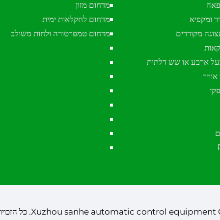
פאה
מדחום מזון
ר ומקפיא
מדחום לחקלאות ימית
צוגה מקוררים
מדחום טמפרטורה ולחות משולב
קאות
ל ארבע או שש דלתות
אוויר
קי
ם