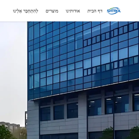
דף הבית
אודותינו
מוצרים
לְהִתְחַבֵּר אֵלֵינוּ