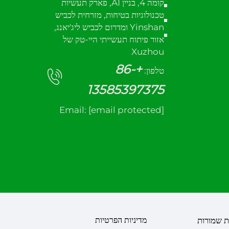
קומה 4, בניין A1, פארק תעשיות
טכנולוגיות בטיחות, מזרחית לכביש
Yinshan ומדרום לכביש ליג'יאנג,
אזור פיתוח תעשייתי היי-טק של
Xuzhou
+86-
טלפון:
13585397375
Email:
[email protected]
מדיניות הפרטיות