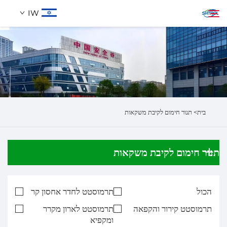
IW
אודותינו
חיפוש
מוצרים
בית>
תנור חימום לקיבת משקאות
לְהִתְחַבֵּר אֵלֵינוּ
תנור חימום לקיבת משקאות
הכול
תרמוסטט לחדר אחסון קר
תרמוסטט קירור והקפאה
תרמוסטט לארון מקרר
ומקפיא