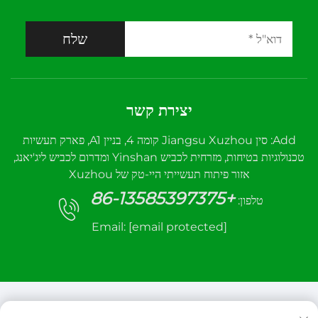
שלח
יצירת קשר
Add: סין Jiangsu Xuzhou קומה 4, בניין A1, פארק תעשיות
טכנולוגיות בטיחות, מזרחית לכביש Yinshan ומדרום לכביש ליג'יאנג,
אזור פיתוח תעשייתי היי-טק של Xuzhou
+86-13585397375
טלפון:
Email:
[email protected]