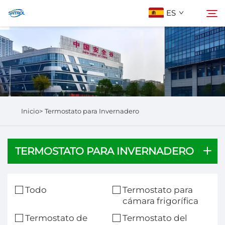
ES
Sobre Nosotros
Buscar
Productos
Inicio>
Termostato para Invernadero
Contáctanos
TERMOSTATO PARA INVERNADERO
Todo
Termostato para
cámara frigorífica
Termostato de
Termostato del