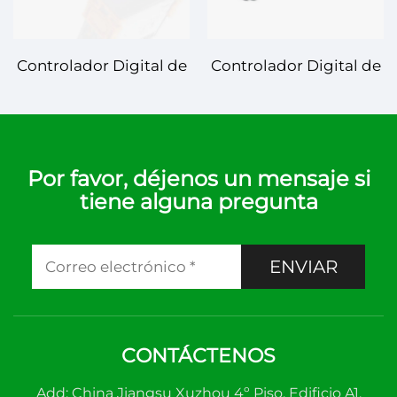
Controlador Digital de
Controlador Digital de
Temperatura STC-501 –
Temperatura JSD-100+
Gestión de
– Gestión de
Temperatura Fiable y
Temperatura
Precisa
Inteligente y Fiable
Por favor, déjenos un mensaje si
tiene alguna pregunta
ENVIAR
CONTÁCTENOS
Add: China Jiangsu Xuzhou 4º Piso, Edificio A1,