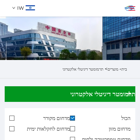
IW
אודותינו
חיפוש
מוצרים
>
בית>
מוצרים
תרמומטר דיגיטלי אלקטרוני
לְהִתְחַבֵּר אֵלֵינוּ
תרמומטר דיגיטלי אלקטרוני
הכול
מדחום מקורר
מדחום מזון
מדחום לחקלאות ימית
מדחום טמפרטורה ולחות