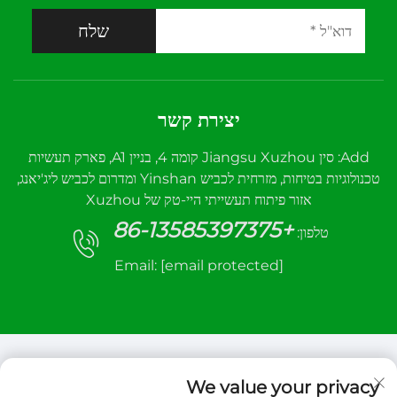
שלח
יצירת קשר
Add: סין Jiangsu Xuzhou קומה 4, בניין A1, פארק תעשיות
טכנולוגיות בטיחות, מזרחית לכביש Yinshan ומדרום לכביש ליג'יאנג,
אזור פיתוח תעשייתי היי-טק של Xuzhou
+86-13585397375
טלפון:
Email:
[email protected]
We value your privacy