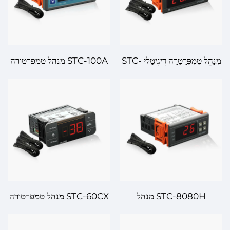
מְנַהֵל טֶמְפֶּרָטֻרָה דִיגִיטָלי STC-
STC-100A מנהל טמפרטורה
9200: תְּאָמוּת רַבְמַ"חַת לְמִנְהַל
תרmostat דיגיטלי – ניהול
טֶמְפֶּרָטֻרָה לְתְעוּלוֹת וּהַמְשָׁכָה
טמפרטורה דייק ואמין לצרכים
שלך
STC-8080H מנהל
STC-60CX מנהל טמפרטורה
טמפרטורה דיגיטלי – בקרת
דיגיטלי – שליטה דיוק גבוהה
טמפרטורה מתקדמת עבור דיוק
למערכות חימום וכירור