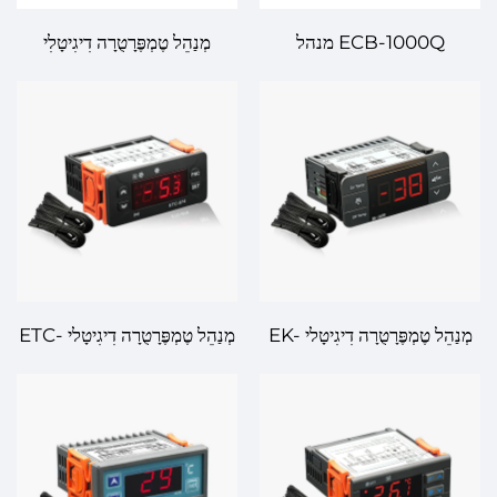
ECB-1000Q מנהל
מְנַהֵל טֶמְפֶּרָטֻרָה דִיגִיטָלִי
טמפרטורה דיגיטי – פתרון אמיץ
MTC-974 – בִּקּוּר טֶמְפֶּרָטֻרָה
ובקרת טמפרטורה מתקדמת
בְּנָכוֹנוּת גְּדוֹלָה וְנֶאֱמָנָה
לשימוש תעשייתי ומסחרי
לְהַמְצָאוֹת מֻכְתָּרוֹת
מְנַהֵל טֶמְפֶּרָטֻרָה דִיגִיטָלי EK-
מְנַהֵל טֶמְפֶּרָטֻרָה דִיגִיטָלי ETC-
3030: תְּאָמוּת טֶמְפֶּרָטֻרָה
974: בִּתְאָמוּת גְּבוֹהָה, בְּמִנְהַל
מְתקַדֶּמֶת לְהַמְשָׁכָה וּתְעוּלוֹת
טֶמְפֶּרָטֻרָה מְדוּיָּקֶת לְתְעוּלוֹת