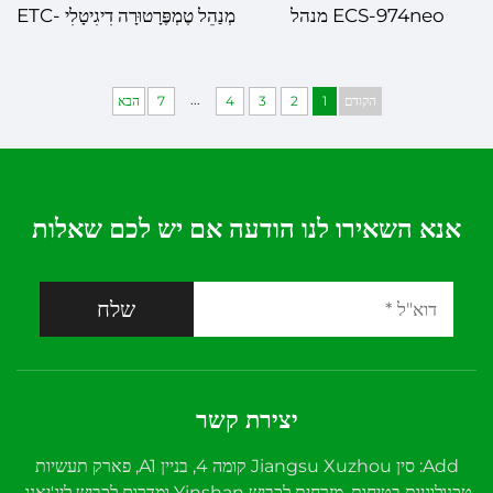
ECS-974neo מנהל
מְנַהֵל טֶמְפֶּרָטוּרָה דִיגִיטָלִי ETC-
טמפרטורה דיגיטלי – שליטה
961 – בְּהֵמָה בְּכִבּוּץ לְהַתְקָפוֹת
מתקדמת בטמפרטורה עם דיוק
מֻשְׁתַּקְלָאוֹת
...
הקודם
1
2
3
4
7
הבא
משופר
אנא השאירו לנו הודעה אם יש לכם שאלות
שלח
יצירת קשר
Add: סין Jiangsu Xuzhou קומה 4, בניין A1, פארק תעשיות
טכנולוגיות בטיחות, מזרחית לכביש Yinshan ומדרום לכביש ליג'יאנג,