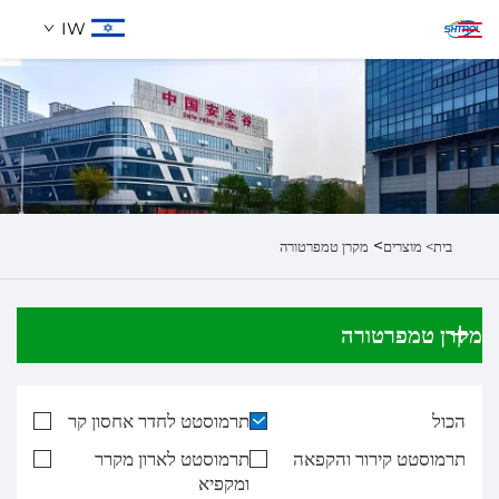
IW
אודותינו
חיפוש
מוצרים
>
בית>
מוצרים
מקרן טמפרטורה
לְהִתְחַבֵּר אֵלֵינוּ
מקרן טמפרטורה
הכול
תרמוסטט לחדר אחסון קר
תרמוסטט קירור והקפאה
תרמוסטט לארון מקרר
ומקפיא