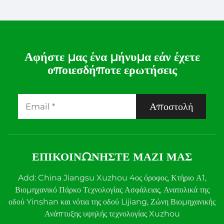
Θερμοκρασίας STC-501 –
Θερμοκρασίας JSD-100+ –
Εξαρτήσιμη και Ακριβής
Φροντιστική και
Διαχείριση Θερμοκρασίας
Εξαρτήσιμη Διαχείριση
Θερμοκρασίας
Αφήστε μας ένα μήνυμα εάν έχετε
οποιεσδήποτε ερωτήσεις
Αποστολή
ΕΠΙΚΟΙΝΩΝΉΣΤΕ ΜΑΖΊ ΜΑΣ
Add: China Jiangsu Xuzhou 4ος όροφος, Κτήριο Α1,
Βιομηχανικό Πάρκο Τεχνολογίας Ασφάλειας, Ανατολικά της
οδού Yinshan και νότια της οδού Lijiang, Ζώνη Βιομηχανικής
Ανάπτυξης υψηλής τεχνολογίας Xuzhou