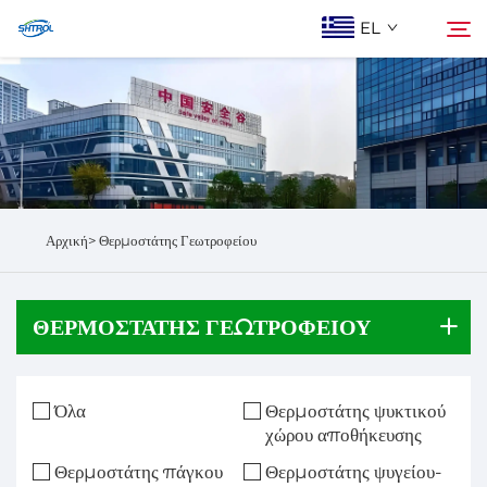
EL
Ποιοι Είμαστε
Αναζήτηση
Προϊόντα
Αρχική>
Θερμοστάτης Γεωτροφείου
Epi Koinonia
ΘΕΡΜΟΣΤΆΤΗΣ ΓΕΩΤΡΟΦΕΊΟΥ
Όλα
Θερμοστάτης ψυκτικού
χώρου αποθήκευσης
Θερμοστάτης πάγκου
Θερμοστάτης ψυγείου-