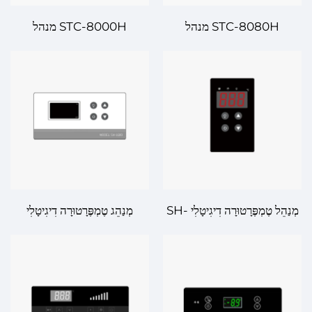
STC-8080H מנהל
STC-8000H מנהל
טמפרטורה דיגיטלי – בקרת
טמפרטורה דיגיטלי – בקרת
טמפרטורה מתקדמת עבור דיוק
טמפרטורה מתקדמת עבור
והיענות
יישומי חימום וקירור
מְנַהֵל טֶמְפֶּרָטוּרָה דִיגִיטָלִי SH-
מְנַהֵג טֶמְפֶּרָטוּרָה דִיגִיטָלִי
161 – בִּטּוּחַ וּתְקִיפָה בְּהִשְׁגַּם
SH160D – מְדֻיָּקֻת וּבִטּוּחַ לְכָל
טֶמְפֶּרָטוּרָה לְהַרְבֵּה תַּכְלִיתִים
צָרְכֵי הִשְׁגַּם טֶמְפֶּרָטוּרָה שֶׁלָּךְ