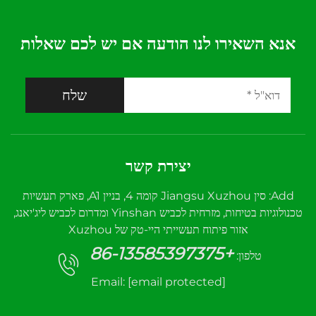
אנא השאירו לנו הודעה אם יש לכם שאלות
שלח
יצירת קשר
Add: סין Jiangsu Xuzhou קומה 4, בניין A1, פארק תעשיות
טכנולוגיות בטיחות, מזרחית לכביש Yinshan ומדרום לכביש ליג'יאנג,
אזור פיתוח תעשייתי היי-טק של Xuzhou
+86-13585397375
טלפון:
Email:
[email protected]