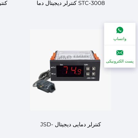
STC-3008 کنترلر دیجیتال دما
و رطوبت – کنترل دقیق برای
واتساپ
محیط شما
پست الکترونیکی
کنترلر دمایی دیجیتال JSD-