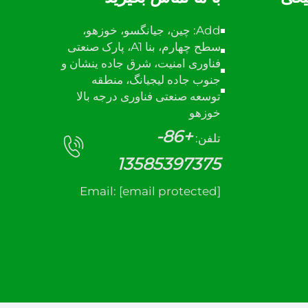
Add: چین، جیانگسو، خوزهو،
سطح چهارم، بنا A1، پارک صنعتی
فناوری امنیت، شرق جاده ینشان و
جنوب جاده لیجیانگ، منطقه
توسعه صنعتی فناوری درجه بالا
خوزهو
+86-
تلفن:
13585397375
Email:
[email protected]