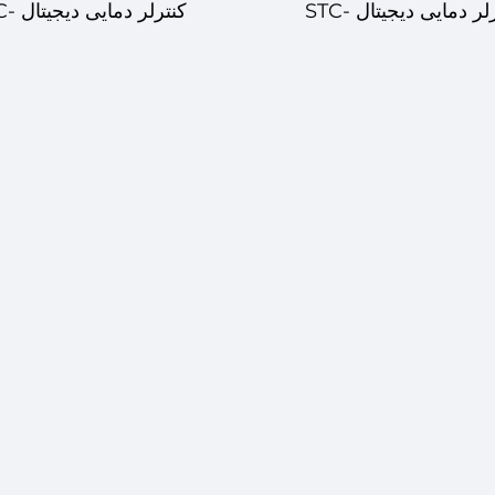
کنترلر دمایی دیجیتال STC-
کنترلر دم
502 - کنترل دو مرحله‌ای
501 – مدیریت دما قابل ا
کارآمد و دقیق
و دقیق