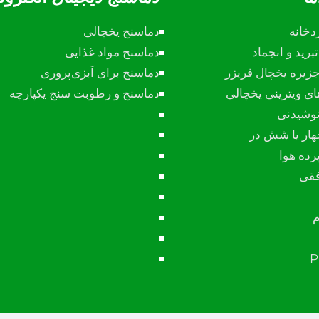
دخانه
دماسنج یخچالی
برید و انجماد
دماسنج مواد غذایی
زیره یخچال فریزر
دماسنج برای آبزی‌پروری
ای ویترینی یخچالی
دماسنج و رطوبت سنج یکپارچه
نوشیدنی
هار یا شش در
رده هوا
فقی
م