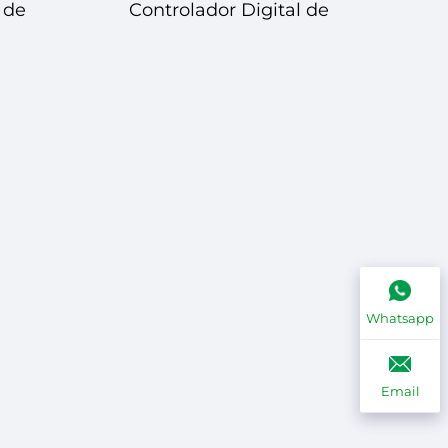
 de
Controlador Digital de
2 –
Temperatura STC-501 –
ente
Gestão Confiável e
Precisa de Temperatura
Whatsapp
Email