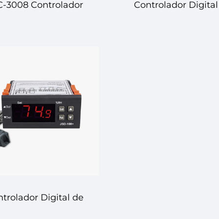
C-3008 Controlador
Controlador Digital
ital de Temperatura
Temperatura STC-50
Umidade – Controle
Controle Dual Efici
Preciso para Seu
e Preciso
Ambiente
trolador Digital de