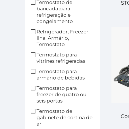
Termostato de
ST
bancada para
refrigeração e
Dig
congelamento
Refrigerador, Freezer,
e 
Ilha, Armário,
Termostato
Termostato para
vitrines refrigeradas
Termostato para
armário de bebidas
Termostato para
freezer de quatro ou
seis portas
Termostato de
Con
gabinete de cortina de
ar