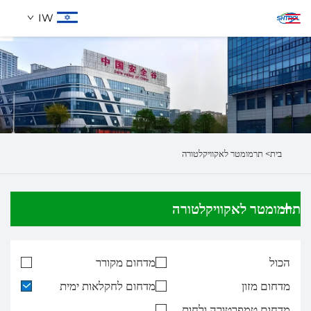
IW
אודותינו
חיפוש
מוצרים
בית>
תרמומטר לאקוויקלטורה
לְהִתְחַבֵּר אֵלֵינוּ
תרמומטר לאקוויקלטורה
הכול
מדחום מקורר
מדחום מזון
מדחום לחקלאות ימית
מדחום טמפרטורה ולחות