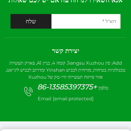
שלח
יצירת קשר
Add: סין Jiangsu Xuzhou קומה 4, בניין A1, פארק תעשיות
טכנולוגיות בטיחות, מזרחית לכביש Yinshan ומדרום לכביש ליג'יאנג,
אזור פיתוח תעשייתי היי-טק של Xuzhou
+86-13585397375
טלפון:
Email:
[email protected]