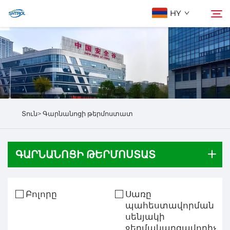
HY
Մեր մասին
Որոնել
Արտադրանքներ
Տուն>
Գարնանոցի թերմոստատ
Մեզ հետ կապվեք
ԳԱՐՆԱՆՈՑԻ ԹԵՐՄՈՍՏԱՏ
Բոլորը
Սառը
պահեստավորման
սենյակի
ջերմակարգավորիչ