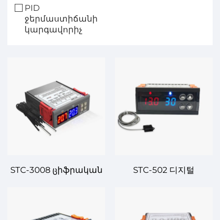
PID
ջերմաստիճանի
կարգավորիչ
STC-3008 ცիֆրական
STC-502 디지털
Տեմպերատուրայի և
Температуրային
Դաշնակության
Կառավարման
Կառավարիչ՝ ճշգրիտ
Սիստեմը –