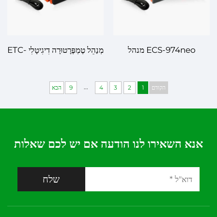
ECS-974neo מנהל
מְנַהֵל טֶמְפֶּרָטוּרָה דִיגִיטָלִי ETC-
טמפרטורה דיגיטלי – שליטה
961 – בְּהֵמָה בְּכִבּוּץ לְהַתְקָפוֹת
מתקדמת בטמפרטורה עם דיוק
מֻשְׁתַּקְלָאוֹת
...
הקודם
1
2
3
4
9
הבא
משופר
אנא השאירו לנו הודעה אם יש לכם שאלות
שלח