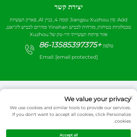
יצירת קשר
Add: סין Jiangsu Xuzhou קומה 4, בניין A1, פארק תעשיות
טכנולוגיות בטיחות, מזרחית לכביש Yinshan ומדרום לכביש ליג'יאנג,
אזור פיתוח תעשייתי היי-טק של Xuzhou
+86-13585397375
טלפון:
Email:
[email protected]
We value your privacy
We use cookies and similar tools to provide our services.
זכויות יוצרים © 2026 Xuzhou sanhe automatic
If you don't want to accept all cookies, click Personalize
control equipment Co.,LTD. כל הזכויות שמורות
cookies.
מדיניות הפרטיות
Accept all