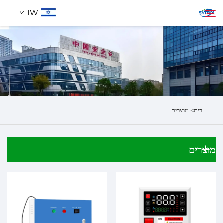
IW
אודותינו
חיפוש
מוצרים
בית>
מוצרים
לְהִתְחַבֵּר אֵלֵינוּ
מוצרים