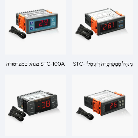
מְתקַדֶּמֶת לְהַמְשָׁכָה וּתְעוּלוֹת
טֶמְפֶּרָטֻרָה מְדוּיָּקֶת לְתְעוּלוֹת
מְנַהֵל טֶמְפֶּרָטֻרָה דִיגִיטָלי STC-
STC-100A מנהל טמפרטורה
9200: תְּאָמוּת רַבְמַ"חַת לְמִנְהַל
תרmostat דיגיטלי – ניהול
טֶמְפֶּרָטֻרָה לְתְעוּלוֹת וּהַמְשָׁכָה
טמפרטורה דייק ואמין לצרכים
שלך