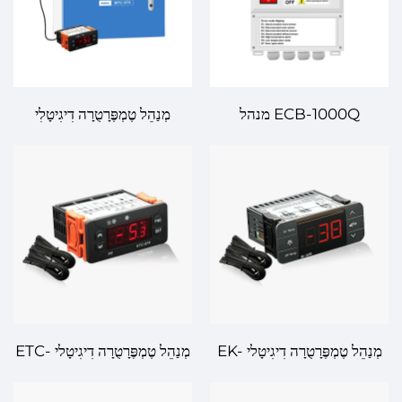
ECB-1000Q מנהל
מְנַהֵל טֶמְפֶּרָטֻרָה דִיגִיטָלִי
טמפרטורה דיגיטי – פתרון אמיץ
MTC-974 – בִּקּוּר טֶמְפֶּרָטֻרָה
ובקרת טמפרטורה מתקדמת
בְּנָכוֹנוּת גְּדוֹלָה וְנֶאֱמָנָה
לשימוש תעשייתי ומסחרי
לְהַמְצָאוֹת מֻכְתָּרוֹת
מְנַהֵל טֶמְפֶּרָטֻרָה דִיגִיטָלי EK-
מְנַהֵל טֶמְפֶּרָטֻרָה דִיגִיטָלי ETC-
3030: תְּאָמוּת טֶמְפֶּרָטֻרָה
974: בִּתְאָמוּת גְּבוֹהָה, בְּמִנְהַל