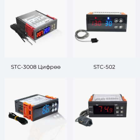
STC-3008 Цифрөө
STC-502
Демалуу Температура
Диджиталдык
жана Температура
Температура
Контролору –
Контролору –
Орноонуңуз үчүн
Эффективдуу жана
Точтук Контрол
Азыктуктуу Эки
Стадиялык Контрол