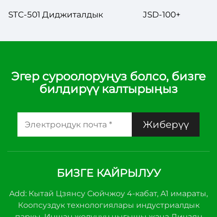
STC-501 Диджиталдык
JSD-100+
Температура
Диджиталдык
Контролору – Эс
Температура
сүйөтүбүзүк жана
Контролору –
Азыктуктуу
Акылдык жана Эс
Эгер суроолоруңуз болсо, бизге
билдирүү калтырыңыз
Температураны
сүйөтүбүзүк
Угурлашуу
Температураны
Угурлашуу
Жиберүү
БИЗГЕ КАЙРЫЛУУ
Add: Кытай Цзянсу Сюйчжоу 4-кабат, А1 имараты,
Коопсуздук технологиялары индустриалдык
паркы, Иншан жолунун чыгышы жана Лицзян