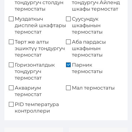
тоңдургуч столдун
тоңдургуч Айленд
термостаты
шкафы термостат
Муздаткыч
Суусундук
дисплей шкафтары
шкафынын
термостат
термостаты
Төрт же алты
Аба пардасы
эшиктүү тоңдургуч
шкафынын
термостат
термостаты
Горизонталдык
Парник
тоңдургуч
термостаты
термостат
Аквариум
Мал термостаты
термостат
PID температура
контроллери