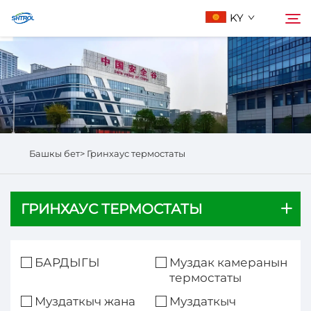
KY
Биз жөнүндө
Издөө
Продукциялар
Башкы бет>
Гринхаус термостаты
Бизге Байланыш
ГРИНХАУС ТЕРМОСТАТЫ
БАРДЫГЫ
Муздак камеранын
термостаты
Муздаткыч жана
Муздаткыч