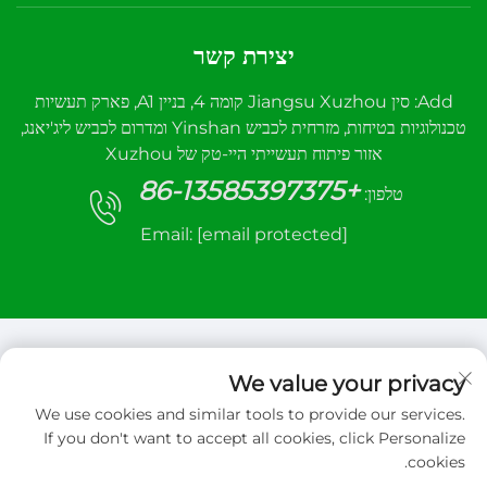
יצירת קשר
Add: סין Jiangsu Xuzhou קומה 4, בניין A1, פארק תעשיות
טכנולוגיות בטיחות, מזרחית לכביש Yinshan ומדרום לכביש ליג'יאנג,
אזור פיתוח תעשייתי היי-טק של Xuzhou
+86-13585397375
טלפון:
Email:
[email protected]
We value your privacy
We use cookies and similar tools to provide our services.
זכויות יוצרים © 2026 Xuzhou sanhe automatic
If you don't want to accept all cookies, click Personalize
control equipment Co.,LTD. כל הזכויות שמורות
cookies.
מדיניות הפרטיות