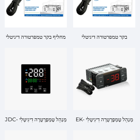
בקר טמפרטורה דיגיטלי
מחליף בקר טמפרטורה דיגיטלי
SH3B21
SH-512E של Fullguage
מְנַהֵל טֶמְפֶרָטֻרָה דִיגִיטָלִי EK-
מְנַהֵל טֶמְפֶרָטֻרָה דִיגִיטָלִי JDC-
3021: בִּכּוּרָה, חֲזָקָה וְעֵרֶךְ
5088F: בִּכּוּרָה בְּכַבְּלוּת
לְהַנְהָגַת טֶמְפֶרָטֻרָה מְתקֶדֶמֶת
לְאִישׁוּבִים תְּעוּדָנִי וּתְזוֹנִי