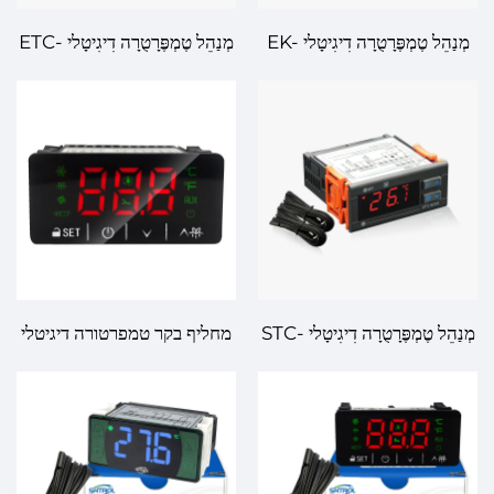
מְנַהֵל טֶמְפֶּרָטֻרָה דִיגִיטָלי EK-
מְנַהֵל טֶמְפֶּרָטֻרָה דִיגִיטָלי ETC-
3030: תְּאָמוּת טֶמְפֶּרָטֻרָה
974: בִּתְאָמוּת גְּבוֹהָה, בְּמִנְהַל
מְתקַדֶּמֶת לְהַמְשָׁכָה וּתְעוּלוֹת
טֶמְפֶּרָטֻרָה מְדוּיָּקֶת לְתְעוּלוֹת
מְנַהֵל טֶמְפֶּרָטֻרָה דִיגִיטָלי STC-
מחליף בקר טמפרטורה דיגיטלי
9200: תְּאָמוּת רַבְמַ"חַת לְמִנְהַל
SH3B23 של EVCO
טֶמְפֶּרָטֻרָה לְתְעוּלוֹת וּהַמְשָׁכָה