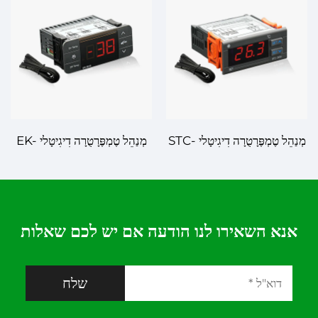
מְנַהֵל טֶמְפֶּרָטֻרָה דִיגִיטָלי STC-
מְנַהֵל טֶמְפֶּרָטֻרָה דִיגִיטָלי EK-
300: דיוק וְעֵדֶן לְמִנְהַל
3010: דיוק בְּקִצְבַת יָדֶיךָ
טֶמְפֶּרָטֻרָה יְפֵיעַ
אנא השאירו לנו הודעה אם יש לכם שאלות
שלח