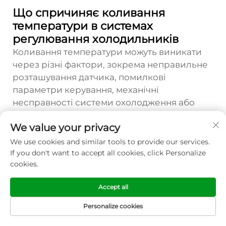
Що спричиняє коливання
температури в системах
регулювання холодильників
Коливання температури можуть виникати
через різні фактори, зокрема неправильне
розташування датчика, помилкові
параметри керування, механічні
несправності системи охолодження або
надмірне теплове навантаження через
We value your privacy
часте відкривання дверей. Погана
теплоізоляція, забруднені конденсаторні з
We use cookies and similar tools to provide our services.
coils або недостатній рівень хладагенту
If you don't want to accept all cookies, click Personalize
cookies.
також можуть спричиняти нестабільність
температури. У деяких випадках система
Accept all
регулювання температури холодильника
може бути надто чутливою, що призводить
Personalize cookies
до надмірно частого включення системи
ГОЛОВНА
ТОВАРИ
ЕЛЕКТРОННА
ТЕЛ
СТОРІНКА
ПОШТА