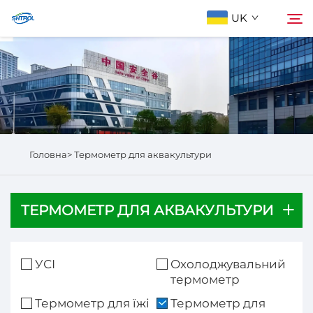
UK
Про Нас
Пошук
Продукція
Головна>
Термометр для аквакультури
Зв’язатися з нами
ТЕРМОМЕТР ДЛЯ АКВАКУЛЬТУРИ
УСІ
Охолоджувальний
термометр
Термометр для їжі
Термометр для