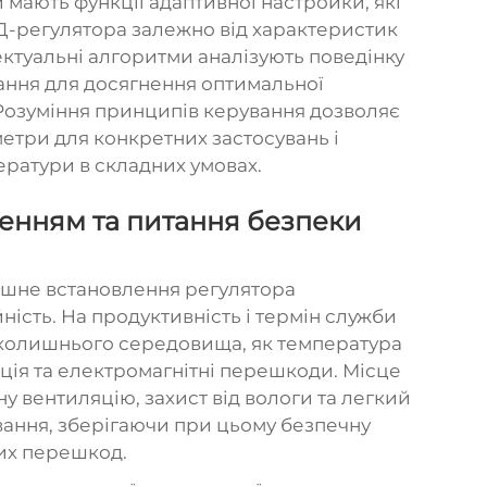
 мають функції адаптивної настройки, які
Д-регулятора залежно від характеристик
ектуальні алгоритми аналізують поведінку
ання для досягнення оптимальної
Розуміння принципів керування дозволяє
три для конкретних застосувань і
ератури в складних умовах.
енням та питання безпеки
ішне встановлення регулятора
ність. На продуктивність і термін служби
вколишнього середовища, як температура
ація та електромагнітні перешкоди. Місце
 вентиляцію, захист від вологи та легкий
вання, зберігаючи при цьому безпечну
них перешкод.