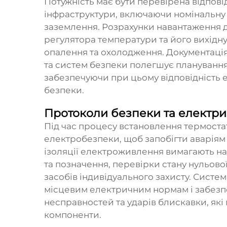
Потужність має бути перевірена відпові
інфраструктури, включаючи номінальну н
заземлення. Розрахунки навантаження 
регулятора температури та його вихідн
опалення та охолодження. Документація
та систем безпеки полегшує планування 
забезпечуючи при цьому відповідність
безпеки.
Протоколи безпеки та електри
Під час процесу встановлення термоста
електробезпеки, щоб запобігти аварія
ізоляції електроживлення вимагають н
та позначення, перевірки стану нульової
засобів індивідуального захисту. Систе
місцевим електричним нормам і забезп
несправностей та ударів блискавки, які
компоненти.