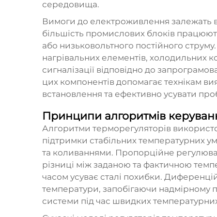
середовища.
Вимоги до електроживлення залежать в
більшість промислових блоків працюють
або низьковольтного постійного струму.
нагрівальних елементів, холодильних к
сигналізації відповідно до запрограмо
цих компонентів допомагає технікам вия
встановлення та ефективно усувати про
Принципи алгоритмів керуван
Алгоритми терморегуляторів використо
підтримки стабільних температурних у
та коливаннями. Пропорційне регулюван
різниці між заданою та фактичною темп
часом усуває сталі похибки. Диференці
температури, запобігаючи надмірному 
системи під час швидких температурних