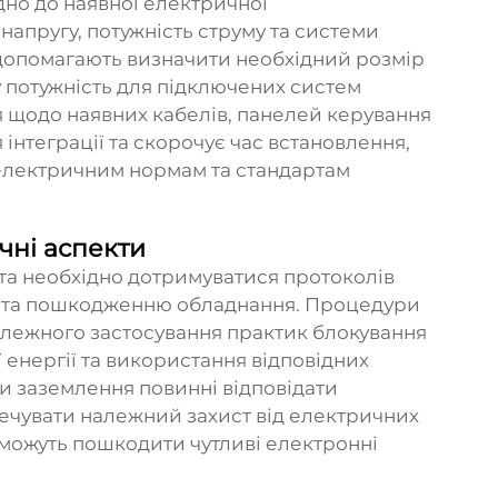
дно до наявної електричної
апругу, потужність струму та системи
допомагають визначити необхідний розмір
у потужність для підключених систем
 щодо наявних кабелів, панелей керування
інтеграції та скорочує час встановлення,
 електричним нормам та стандартам
чні аспекти
та необхідно дотримуватися протоколів
м та пошкодженню обладнання. Процедури
алежного застосування практик блокування
 енергії та використання відповідних
ми заземлення повинні відповідати
ечувати належний захист від електричних
 можуть пошкодити чутливі електронні