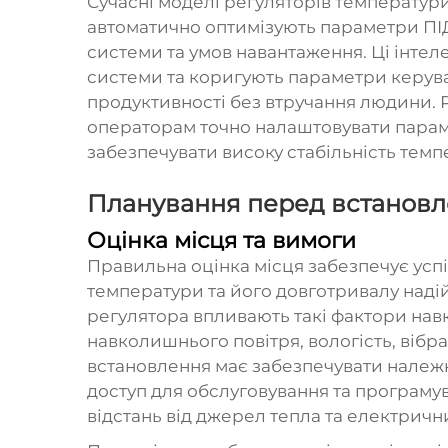
Сучасні моделі регуляторів температури
автоматично оптимізують параметри ПІ
системи та умов навантаження. Ці інтел
системи та коригують параметри керув
продуктивності без втручання людини. 
операторам точно налаштовувати параме
забезпечувати високу стабільність темп
Планування перед встановл
Оцінка місця та вимоги
Правильна оцінка місця забезпечує усп
температури та його довготривалу надій
регулятора впливають такі фактори на
навколишнього повітря, вологість, вібр
встановлення має забезпечувати належну
доступ для обслуговування та програму
відстань від джерел тепла та електрич