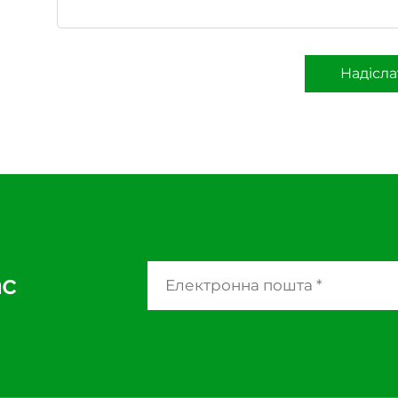
Надісла
ас