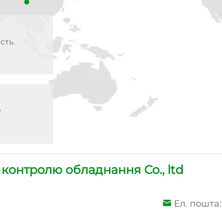
у
Купую
контролю обладнання Co., ltd
сть.
Ел. пошта: