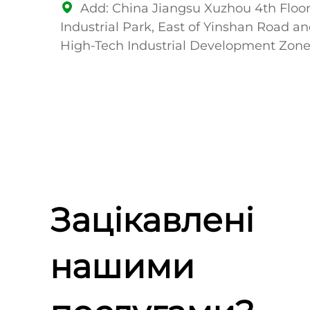
Add: China Jiangsu Xuzhou 4th Floor,
Софія:
Industrial Park, East of Yinshan Road a
"Неймовірний дизайн, дуже простий 
High-Tech Industrial Development Zon
використанні. Сильна рекомендація!"
Зацікавлені
нашими