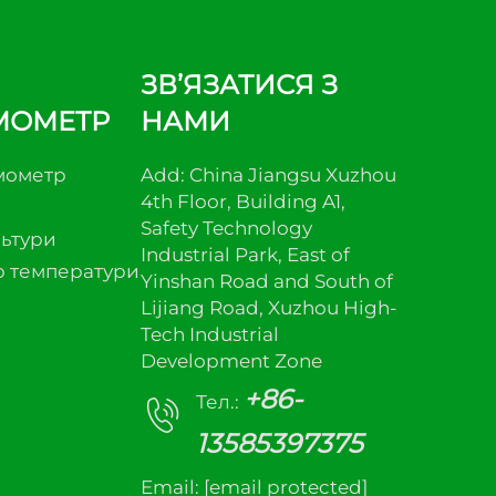
ЗВ’ЯЗАТИСЯ З
МОМЕТР
НАМИ
мометр
Add: China Jiangsu Xuzhou
4th Floor, Building A1,
Safety Technology
льтури
Industrial Park, East of
р температури
Yinshan Road and South of
Lijiang Road, Xuzhou High-
Tech Industrial
Development Zone
+86-
Тел.:
13585397375
Email:
[email protected]