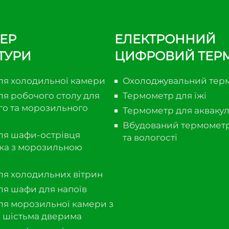
ЕР
ЕЛЕКТРОННИЙ
ТУРИ
ЦИФРОВИЙ ТЕР
ля холодильної камери
Охолоджувальний тер
ля робочого столу для
Термометр для їжі
го та морозильного
Термометр для акваку
Вбудований термомет
ля шафи-острівця
та вологості
ка з морозильною
ля холодильних вітрин
ля шафи для напоїв
ля морозильної камери з
 шістьма дверима