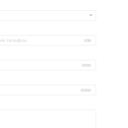
0/16
0/100
0/200