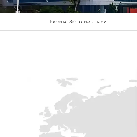
Головна>
Зв’язатися з нами
Софія:
"Неймовірний дизайн, дуже простий 
використанні. Сильна рекомендація!"
Ітан :
"Швидка доставка, чудовий продукт. 
знову!"
Ліам:
"Обожнюю це! Ідеальний розмір та які
Варта кожного гроша!"