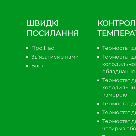
ШВИДКІ
КОНТРОЛ
ПОСИЛАННЯ
ТЕМПЕРА
Про Нас
Термостат д
Зв’язатися з нами
Термостат д
холодильно
Блог
обладнання
Термостат д
холодильни
камерою
Термостат д
Термостат д
Термостат д
чотирма або