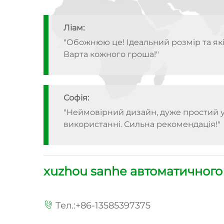
Софія:
"Неймовірний дизайн, дуже простий 
використанні. Сильна рекомендація!"
Ітан :
"Швидка доставка, чудовий продукт. 
знову!"
Ліам:
xuzhou sanhe автоматичного 
"Обожнюю це! Ідеальний розмір та які
Варта кожного гроша!"
Тел.:
+86-13585397375