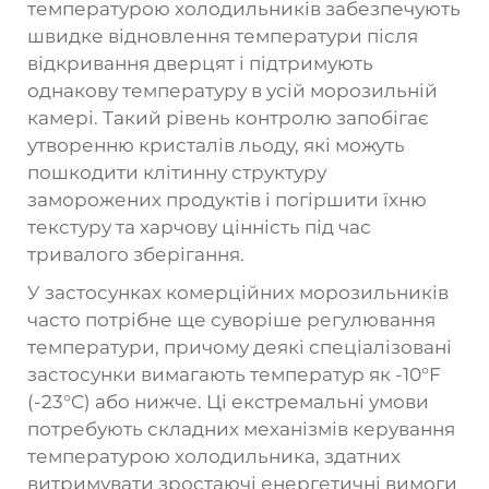
температурою холодильників забезпечують
швидке відновлення температури після
відкривання дверцят і підтримують
однакову температуру в усій морозильній
камері. Такий рівень контролю запобігає
утворенню кристалів льоду, які можуть
пошкодити клітинну структуру
заморожених продуктів і погіршити їхню
текстуру та харчову цінність під час
тривалого зберігання.
У застосунках комерційних морозильників
часто потрібне ще суворіше регулювання
температури, причому деякі спеціалізовані
застосунки вимагають температур як -10°F
(-23°C) або нижче. Ці екстремальні умови
потребують складних механізмів керування
температурою холодильника, здатних
витримувати зростаючі енергетичні вимоги