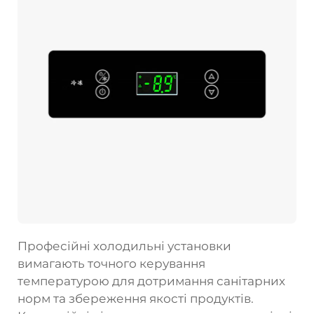
Професійні холодильні установки
вимагають точного керування
температурою для дотримання санітарних
норм та збереження якості продуктів.