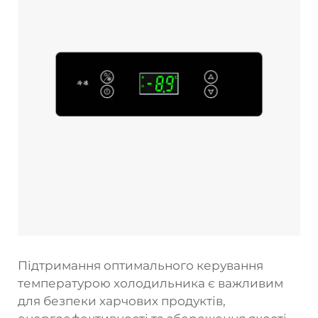
Підтримання оптимального керування
температурою холодильника є важливим
для безпеки харчових продуктів,