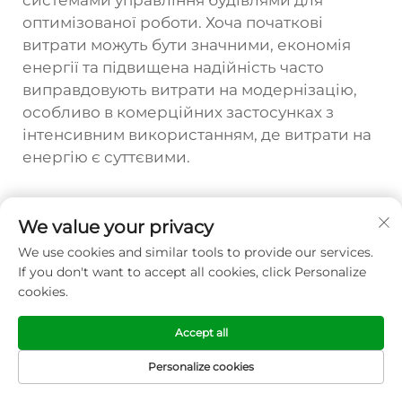
системами управління будівлями для
оптимізованої роботи. Хоча початкові
витрати можуть бути значними, економія
енергії та підвищена надійність часто
виправдовують витрати на модернізацію,
особливо в комерційних застосунках з
інтенсивним використанням, де витрати на
енергію є суттєвими.
Попередній :
Розумне регулювання температури холодильника: керівництво з економії енергії
We value your privacy
We use cookies and similar tools to provide our services.
Наступний :
Налаштування термостата: поетапний підручник
If you don't want to accept all cookies, click Personalize
cookies.
Accept all
Personalize cookies
ГОЛОВНА
ТОВАРИ
ЕЛЕКТРОННА
ТЕЛ
СТОРІНКА
ПОШТА