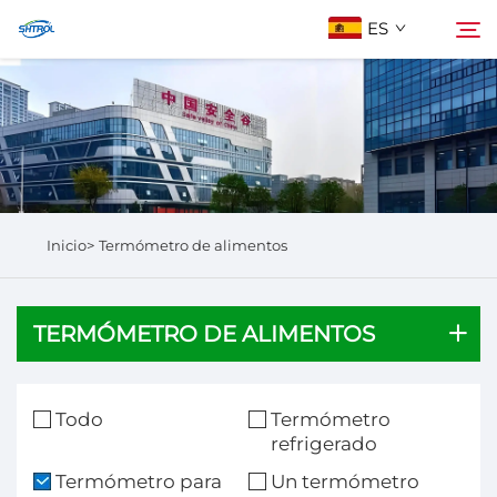
ES
Sobre Nosotros
Buscar
Productos
Inicio>
Termómetro de alimentos
Contáctanos
TERMÓMETRO DE ALIMENTOS
Todo
Termómetro
refrigerado
Termómetro para
Un termómetro