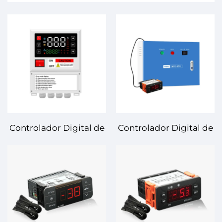
Controlador Digital de
Controlador Digital de
Temperatura ECB-
Temperatura MTC-974
1000Q – Solución
– Control de
Avanzada y Fiable de
Temperatura de Alta
Control de
Precisión y Fiable para
Temperatura para Uso
Varias Aplicaciones
Industrial y Comercial