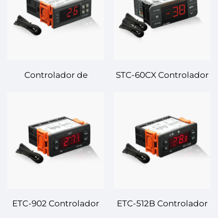
Avanzado, en Varios
Fiable de la
Estadios, para
Temperatura para Sus
Aplicaciones
Necesidades
Industriales y
Comerciales
Controlador de
STC-60CX Controlador
Temperatura Digital
Digital de Temperatura
STC-8080H – Control
– Control de Alta
Avanzado de
Precisión para
Temperatura para
Sistemas de
Precisión y Eficiencia
Enfriamiento y
Calefacción
ETC-902 Controlador
ETC-512B Controlador