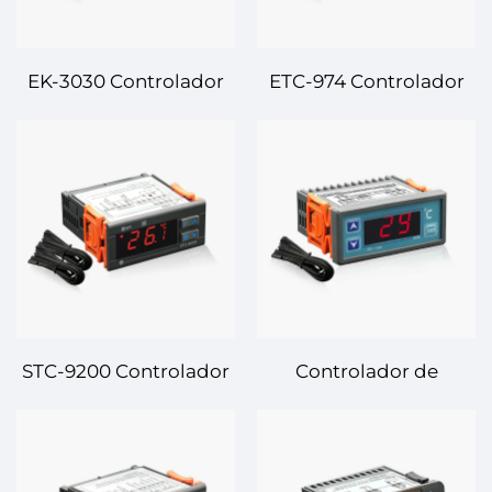
EK-3030 Controlador
ETC-974 Controlador
Digital de
Digital de
Temperatura:
Temperatura:
Regulación de
Rendimiento Alto,
Temperatura Avanzada
Control Preciso de
para Aplicaciones
Temperatura para
Industriales y
Aplicaciones
Comerciales
Industriales
STC-9200 Controlador
Controlador de
Digital de
Temperatura Digital
Temperatura: Control
Termostato STC-100A –
de Temperatura
Gestión Precisa y