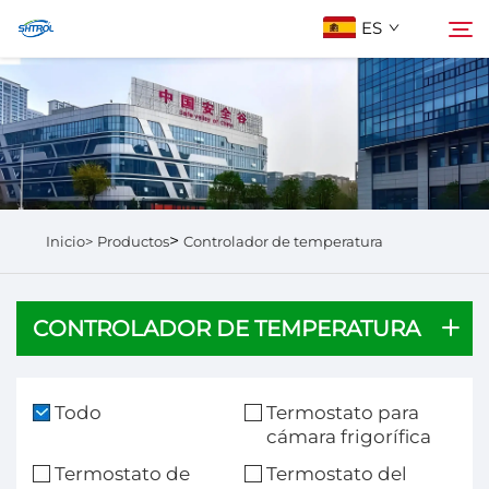
ES
Sobre Nosotros
Buscar
Productos
>
Inicio>
Productos
Controlador de temperatura
Contáctanos
CONTROLADOR DE TEMPERATURA
Todo
Termostato para
cámara frigorífica
Termostato de
Termostato del