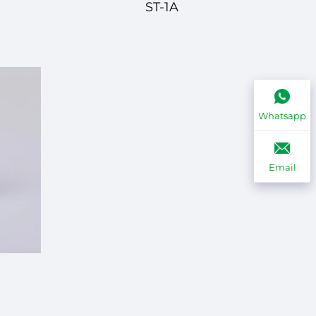
ST-1A
Whatsapp
Email