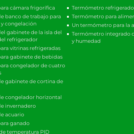
ara cámara frigorífica
Termómetro refrigerado
e banco de trabajo para
Termómetro para alime
n y congelación
Un termómetro para la a
l gabinete de la isla del
Termómetro integrado 
el refrigerador
y humedad
ra vitrinas refrigeradas
ara gabinete de bebidas
ara congelador de cuatro
s
e gabinete de cortina de
e congelador horizontal
e invernadero
e acuario
para ganado
de temperatura PID