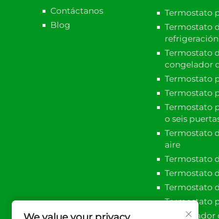
Contáctanos
Termostato p
Blog
Termostato d
refrigeració
Termostato de
congelador d
Termostato pa
Termostato p
Termostato p
o seis puerta
Termostato d
aire
Termostato d
Termostato d
Termostato d
Termostato 
Controlador 
We value your privacy