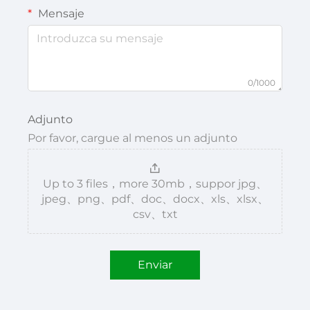
Mensaje
0/1000
Adjunto
Por favor, cargue al menos un adjunto
Up to 3 files，more 30mb，suppor jpg、
jpeg、png、pdf、doc、docx、xls、xlsx、
csv、txt
Enviar