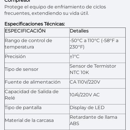
Compresor
Protege el equipo de enfriamiento de ciclos
frecuentes, extendiendo su vida útil.
Especificaciones Técnicas:
ESPECIFICACIÓN
Detalles
Rango de control de
-50°C a 110°C (-58°F a
temperatura
230°F)
Precisión
±1°C
Sensor de Termistor
Tipo de sensor
NTC 10K
Fuente de alimentación
CA 110V/220V
Capacidad de Salida de
10A\/220V AC
Relé
Tipo de pantalla
Display de LED
Retardante de llama
Material de la carcasa
ABS