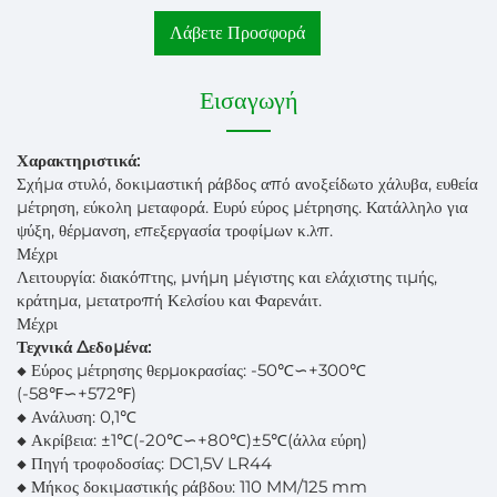
Λάβετε Προσφορά
Εισαγωγή
Χαρακτηριστικά:
Σχήμα στυλό, δοκιμαστική ράβδος από ανοξείδωτο χάλυβα, ευθεία
μέτρηση, εύκολη μεταφορά. Ευρύ εύρος μέτρησης. Κατάλληλο για
ψύξη, θέρμανση, επεξεργασία τροφίμων κ.λπ.
Μέχρι
Λειτουργία: διακόπτης, μνήμη μέγιστης και ελάχιστης τιμής,
κράτημα, μετατροπή Κελσίου και Φαρενάιτ.
Μέχρι
Τεχνικά Δεδομένα:
◆ Εύρος μέτρησης θερμοκρασίας: -50℃∽+300℃
(-58℉∽+572℉)
◆ Ανάλυση: 0,1℃
◆ Ακρίβεια: ±1℃(-20℃∽+80℃)±5℃(άλλα εύρη)
◆ Πηγή τροφοδοσίας: DC1,5V LR44
◆ Μήκος δοκιμαστικής ράβδου: 110 MM/125 mm