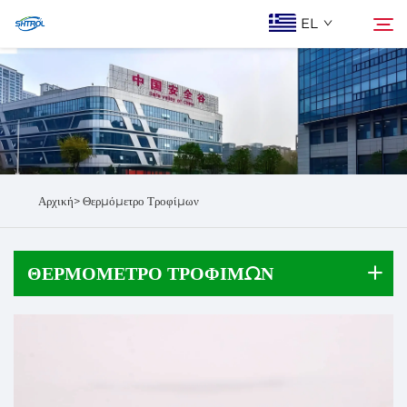
EL
Ποιοι Είμαστε
Αναζήτηση
Προϊόντα
Αρχική>
Θερμόμετρο Τροφίμων
Epi Koinonia
ΘΕΡΜΌΜΕΤΡΟ ΤΡΟΦΊΜΩΝ