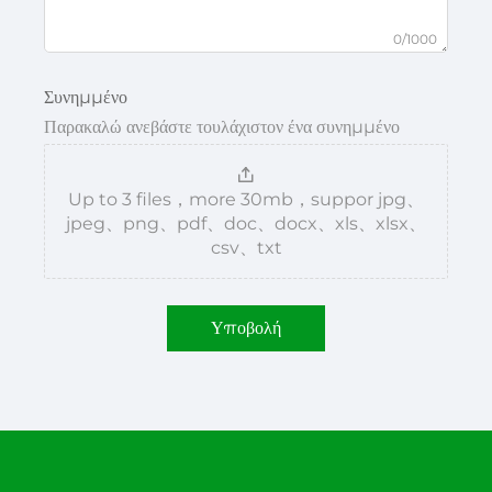
0/1000
Συνημμένο
Παρακαλώ ανεβάστε τουλάχιστον ένα συνημμένο
Up to 3 files，more 30mb，suppor jpg、
jpeg、png、pdf、doc、docx、xls、xlsx、
csv、txt
Υποβολή