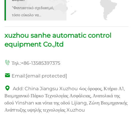
Εθάνιο:
"Γρήγορη αποστολή,
εξαιρετικό προϊόν.Θα
αγοράσω ξανά!"
Λίαμ.:
xuzhou sanhe automatic control
"Αγαπώ αυτό! Τέλειο
equipment Co.,ltd
μέγεθος & ποιότητα. Αξίζει
κάθε λεπτό!"
Σοφία.:
Τηλ.:
+86-13585397375
"Φανταστικό σχεδιασμό,
Email:
[email protected]
τόσο εύκολο να
χρησιμοποιηθεί. Συνιστώ
Add: China Jiangsu Xuzhou 4ος όροφος, Κτήριο Α1,
ένθερμα!"
Βιομηχανικό Πάρκο Τεχνολογίας Ασφάλειας, Ανατολικά της
οδού Yinshan και νότια της οδού Lijiang, Ζώνη Βιομηχανικής
Ανάπτυξης υψηλής τεχνολογίας Xuzhou