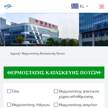
EL
Ποιοι Είμαστε
Αναζήτηση
Προϊόντα
Αρχική>
Θερμοστάτης Κατασκευής Ποτών
Epi Koinonia
ΘΕΡΜΟΣΤΆΤΗΣ ΚΑΤΑΣΚΕΥΉΣ ΠΟΤΏΝ
Όλα
Θερμοστάτης ψυκτικού
χώρου αποθήκευσης
Θερμοστάτης πάγκου
Θερμοστάτης ψυγείου-