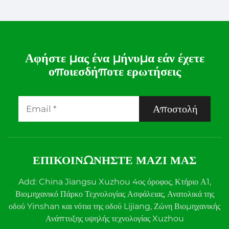
Ελεγκτής Θερμοκρασίας –
Αξιόπιστος και Ακριβής
Ελεγχός Θερμοκρασίας
Αφήστε μας ένα μήνυμα εάν έχετε
οποιεσδήποτε ερωτήσεις
Αποστολή
ΕΠΙΚΟΙΝΩΝΉΣΤΕ ΜΑΖΊ ΜΑΣ
Add: China Jiangsu Xuzhou 4ος όροφος, Κτήριο Α1,
Βιομηχανικό Πάρκο Τεχνολογίας Ασφάλειας, Ανατολικά της
οδού Yinshan και νότια της οδού Lijiang, Ζώνη Βιομηχανικής
Ανάπτυξης υψηλής τεχνολογίας Xuzhou