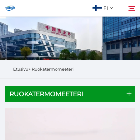
FI
Meistä
Hae
Tuotteet
Etusivu>
Ruokatermomeeteri
Ota yhteyttä
RUOKATERMOMEETERI