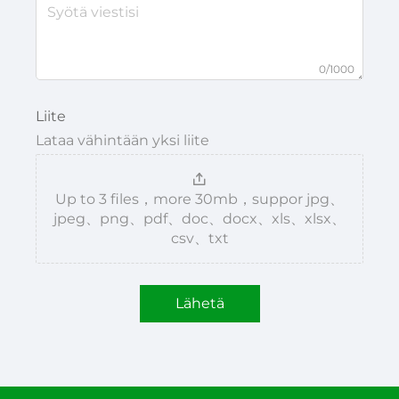
0/1000
Liite
Lataa vähintään yksi liite
Up to 3 files，more 30mb，suppor jpg、
jpeg、png、pdf、doc、docx、xls、xlsx、
csv、txt
Lähetä