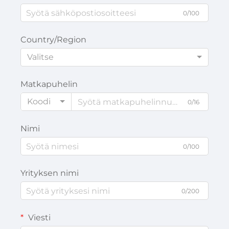
0/100
Country/Region
Valitse
Matkapuhelin
Koodi
0/16
Nimi
0/100
Yrityksen nimi
0/200
Viesti