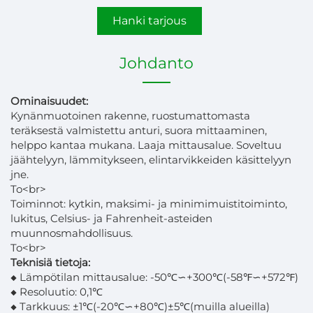
Hanki tarjous
Johdanto
Ominaisuudet:
Kynänmuotoinen rakenne, ruostumattomasta
teräksestä valmistettu anturi, suora mittaaminen,
helppo kantaa mukana. Laaja mittausalue. Soveltuu
jäähtelyyn, lämmitykseen, elintarvikkeiden käsittelyyn
jne.
To<br>
Toiminnot: kytkin, maksimi- ja minimimuistitoiminto,
lukitus, Celsius- ja Fahrenheit-asteiden
muunnosmahdollisuus.
To<br>
Teknisiä tietoja:
◆ Lämpötilan mittausalue: -50℃∽+300℃(-58℉∽+572℉)
◆ Resoluutio: 0,1℃
◆ Tarkkuus: ±1℃(-20℃∽+80℃)±5℃(muilla alueilla)