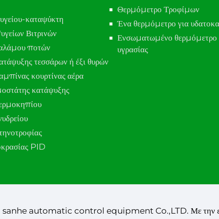
Θερμόμετρο Τροφίμων
υγείου-καταψύκτη
Ένα θερμόμετρο για υδατοκα
υγείων Βιτρινών
Ενσωματωμένο θερμόμετρο 
θαλάμου ποτών
υγρασίας
τάψυξης τεσσάρων ή έξι θυρών
αμπίνας κουρτίνας αέρα
μοστάτης κατάψυξης
ερμοκηπίου
νυδρείου
τηνοτροφίας
οκρασίας PID
 sanhe automatic control equipment Co.,LTD. Με την ε