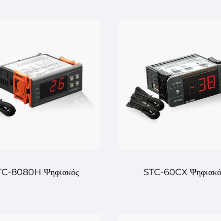
ρμοκρασίας ETC-974:
Θερμοκρασίας STC-9
λής απόδοσης, ακριβής
Προηγμένος, πολυσταδι
γχος θερμοκρασίας για
έλεγχος θερμοκρασίας 
ομηχανικές εφαρμογές
βιομηχανικές και εμπορ
εφαρμογές
TC-8080H Ψηφιακός
STC-60CX Ψηφιακό
γχέας Θερμοκρασίας –
Ελεγκτής Θερμοκρασία