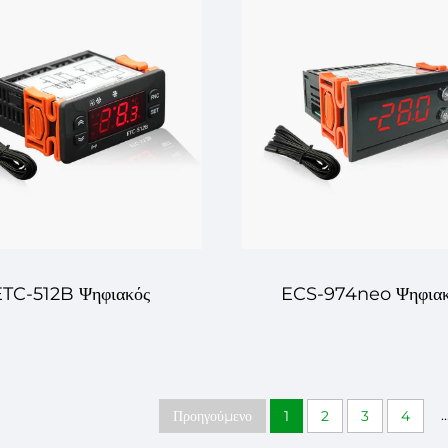
Προηγμένος Ελεγχής
Ελεγχός με Υψηλή Ακρί
οκρασίας για Ακρίβεια
για Συστήματα Ψύξης 
ι Αποτελεσματικότητα
Θέρμανσης
ETC-512B Ψηφιακός
ECS-974neo Ψηφιακ
γκτής Θερμοκρασίας –
Ελεγκτής Θερμοκρασία
Ακριβής Ελεγχός
Προηγμένος Ελεγχό
..
Προηγούμενο
1
2
3
4