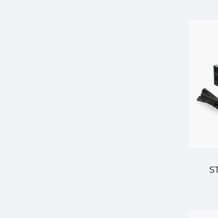
Θε
Υψη
έλε
βι
S
Ελε