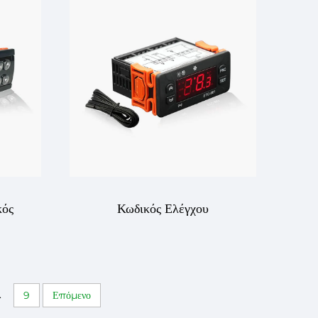
βεια
Ακριβής Έλεγχος
και
Θερμοκρασίας για Διάφορες
Εφαρμογές
ός
Κωδικός Ελέγχου
ς –
Θερμοκρασίας ETC-961 –
ς
Ακριβής Έλεγχος για
.
9
Επόμενο