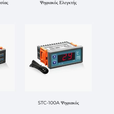
σίας
Ψηφιακός Ελεγκτής
η
Θερμοκρασίας EK-3030:
μός
Προηγμένος έλεγχος
 για
θερμοκρασίας για
ς
βιομηχανικές και εμπορικές
εφαρμογές
STC-100A Ψηφιακός