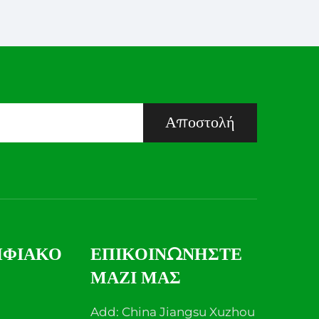
μένη
Διάφορες Εφαρμογές
Αποστολή
ΗΦΙΑΚΌ
ΕΠΙΚΟΙΝΩΝΉΣΤΕ
ΜΑΖΊ ΜΑΣ
Add: China Jiangsu Xuzhou