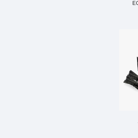
E
Ελε
Προ
Λύση