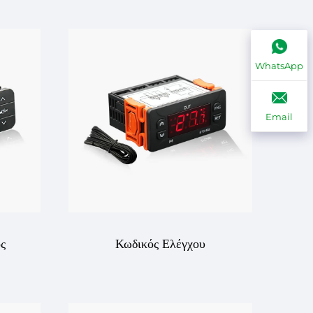
200:
Θερμοστάτης Ελεγκτής
ακός
Θερμοκρασίας – Ακριβής,
WhatsApp
για
Αξιόπιστη Διαχείριση
Email
ικές
Θερμοκρασίας για τις
Ανάγκες Σας
ς
Κωδικός Ελέγχου
ς –
Θερμοκρασίας ETC-902 –