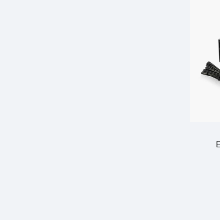
Θερμ
κα
Ελε