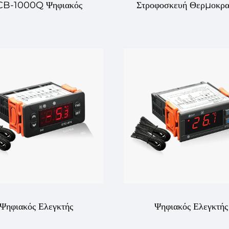
CB-1000Q Ψηφιακός
Στροφοσκευή Θερμοκρα
γκτής Θερμοκρασίας –
MTC-974 – Ύψιστ
ηγμένη και Αξιόπιστη
Ακρίβεια και Εξαρτησι
 Ελέγχου Θερμοκρασίας
Έλεγχος Θερμοκρασίας
για Βιομηχανική και
Διάφορες Εφαρμογέ
Εμπορική Χρήση
Ψηφιακός Ελεγκτής
Ψηφιακός Ελεγκτής