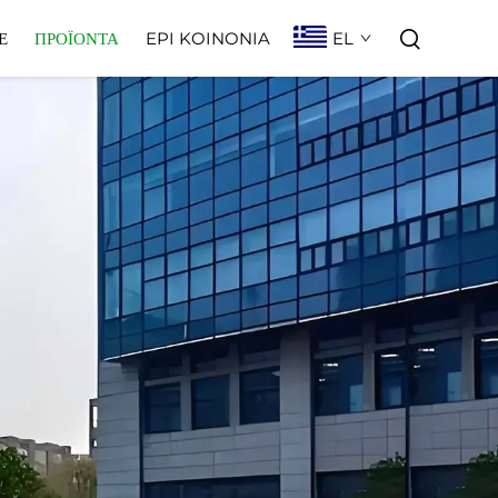
EL
Ε
ΠΡΟΪΌΝΤΑ
EPI KOINONIA