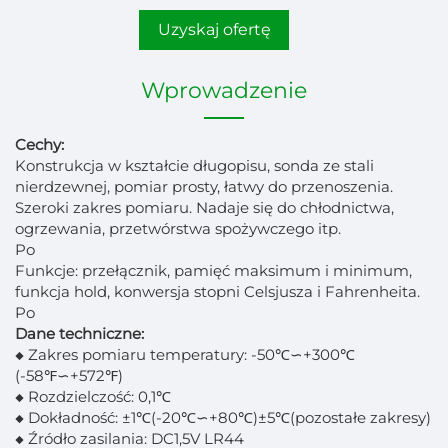
Uzyskaj ofertę
Wprowadzenie
Cechy:
Konstrukcja w kształcie długopisu, sonda ze stali
nierdzewnej, pomiar prosty, łatwy do przenoszenia.
Szeroki zakres pomiaru. Nadaje się do chłodnictwa,
ogrzewania, przetwórstwa spożywczego itp.
Po
Funkcje: przełącznik, pamięć maksimum i minimum,
funkcja hold, konwersja stopni Celsjusza i Fahrenheita.
Po
Dane techniczne:
◆ Zakres pomiaru temperatury: -50℃∽+300℃
(-58℉∽+572℉)
◆ Rozdzielczość: 0,1℃
◆ Dokładność: ±1℃(-20℃∽+80℃)±5℃(pozostałe zakresy)
◆ Źródło zasilania: DC1,5V LR44