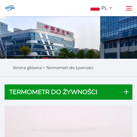
PL
O Nas
Szukaj
Produkty
Strona główna >
Termometr do żywności
Skontaktuj Się Z Nami
TERMOMETR DO ŻYWNOŚCI