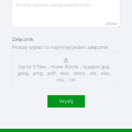
0/1000
Załącznik
Proszę wgrać co najmniej jeden załącznik
Up to 3 files，more 30mb，suppor jpg、
jpeg、png、pdf、doc、docx、xls、xlsx、
csv、txt
Wyślij