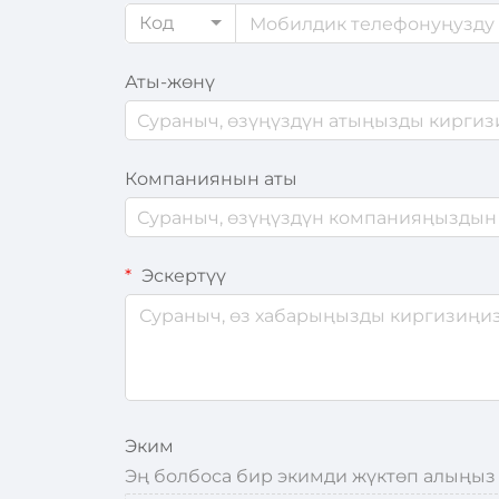
Код
Аты-жөнү
Компаниянын аты
Эскертүү
Эким
Эң болбоса бир экимди жүктөп алыңыз