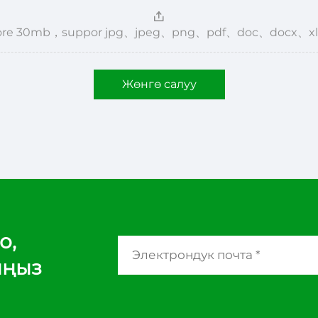
，more 30mb，suppor jpg、jpeg、png、pdf、doc、docx、xl
Жөнгө салуу
о,
ыңыз