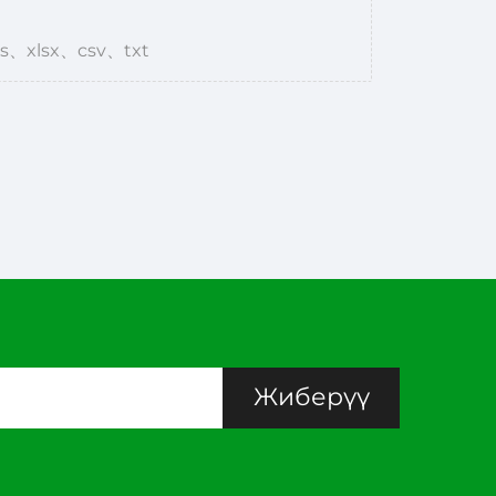
s、xlsx、csv、txt
Жиберүү