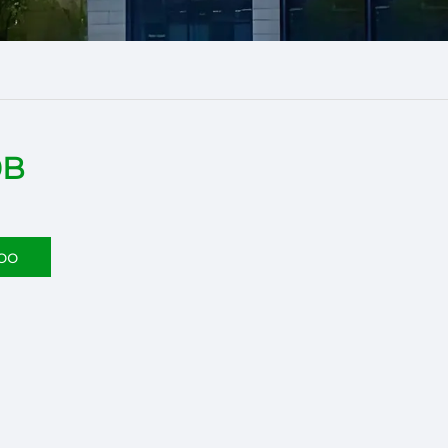
0B
оо