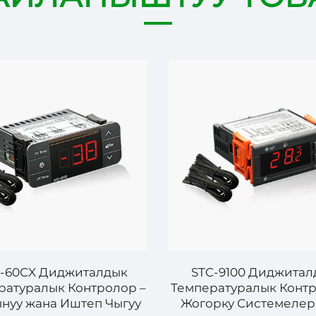
-60CX Диджиталдык
STC-9100 Диджитал
ратуралык Контролор –
Температуралык Контр
нуу жана Иштеп Чыгуу
Жогорку Системелер