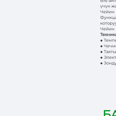
ыңгайл
үчүн ж
Чейин
Функци
котору
Чейин
Техник
◆ Темп
◆ Чечм
◆ Такт
◆ Элек
◆ Зонд
Б