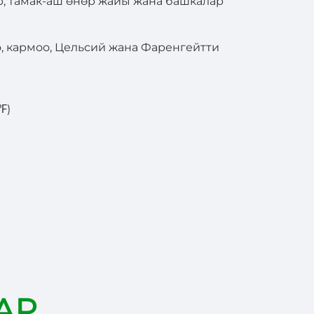
р, тамак-аш өнөр жайы жана башкалар
о, кармоо, Цельсий жана Фаренгейтти
℉)
АР