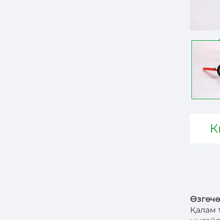
К
Өзгөчө
Қалам 