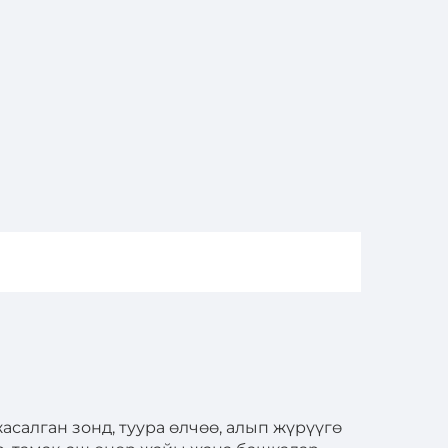
асалган зонд, туура өлчөө, алып жүрүүгө