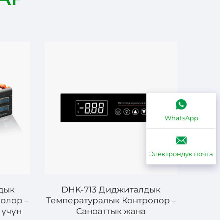
WhatsApp
Электрондук почта
дык
DHK-713 Диджиталдык
олор –
Температуралык Контролор –
 үчүн
Саноаттык жана