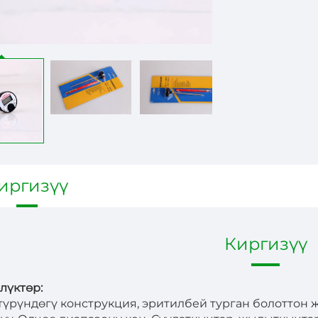
иргизүү
Киргизүү
лүктөр:
түрүндөгү конструкция, эритилбей турган болоттон ж