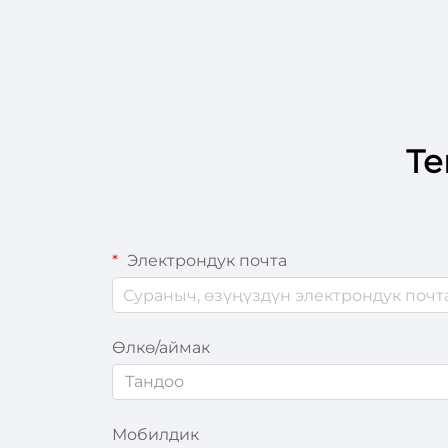
Сист
Тем
Те
Электрондук почта
Өлкө/аймак
Тандоо
Мобилдик