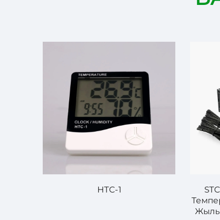
HTC-1
STC
Темпе
Жылы