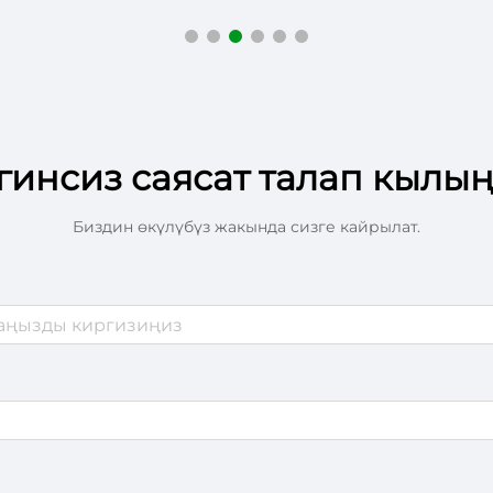
емелери үчүн Ылайык
Көпчилек Температу
пературалык Контрол
Контрол
гинсиз саясат талап кылы
Биздин өкүлүбүз жакында сизге кайрылат.