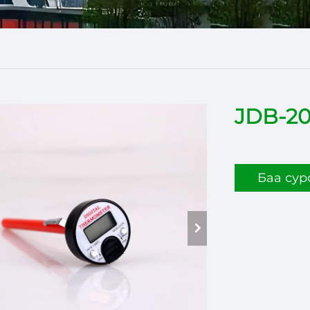
JDB-2
Баа сур