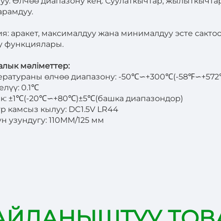
уу. Өлчөө диапазону кең. Суулаткычтар, жылыткычта
арамдуу.
я: аракет, максималдуу жана минималдуу эсте сакто
у функциялары.
алык мәліметтер:
ератураны өлчөө диапазону: -50℃∽+300℃(-58℉∽+572
елүү: 0.1℃
ык: ±1℃(-20℃∽+80℃)±5℃(башка диапазондор)
тр камсыз кылуу: DC1.5V LR44
ун узундугу: 110MM/125 мм
АЙЛАНЫШТУУ ТОВ