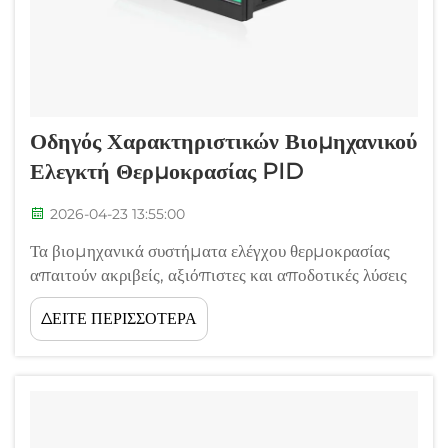
Οδηγός Χαρακτηριστικών Βιομηχανικού
Ελεγκτή Θερμοκρασίας PID
2026-04-23 13:55:00
Τα βιομηχανικά συστήματα ελέγχου θερμοκρασίας
απαιτούν ακριβείς, αξιόπιστες και αποδοτικές λύσεις
για τη διατήρηση ιδανικών συνθηκών λειτουργίας σε
ΔΕΙΤΕ ΠΕΡΙΣΣΟΤΕΡΑ
διαφορετικά περιβάλλοντα παραγωγής. Ο ελεγκτής
θερμοκρασίας PID αποτελεί την κορύφωση του
αυτοματοποιημένου θερμικού...