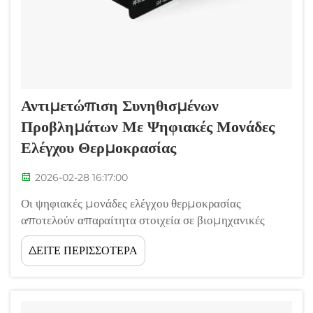
Αντιμετώπιση Συνηθισμένων
Προβλημάτων Με Ψηφιακές Μονάδες
Ελέγχου Θερμοκρασίας
2026-02-28 16:17:00
Οι ψηφιακές μονάδες ελέγχου θερμοκρασίας
αποτελούν απαραίτητα στοιχεία σε βιομηχανικές
διαδικασίες, εργαστηριακό εξοπλισμό και εμπορικές
ΔΕΙΤΕ ΠΕΡΙΣΣΟΤΕΡΑ
εφαρμογές, όπου η ακριβής θερμική διαχείριση είναι
κρίσιμη. Όταν αυτά τα προηγμένα συστήματα
αντιμετωπίζουν βλάβες, οι χειριστές πρέπει να...