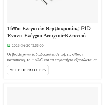
Τύποι Ελεγκτών Θερμοκρασίας: PID
Έναντι Ελέγχου Ανοιχτού-Κλειστού
2026-04-20 13:55:00
Οι βιομηχανικές διαδικασίες σε τομείς όπως η
κατασκευή, το HVAC και τα εργαστήρια εξαρτώνται σε
μεγάλο βαθμό από την ακριβή διαχείριση της
ΔΕΙΤΕ ΠΕΡΙΣΣΟΤΕΡΑ
θερμοκρασίας για να διασφαλίζεται η βέλτιστη
απόδοση και η ποιότητα των προϊόντων. Η επιλογή
ενός κατάλληλου συστήματος ελέγχου θερμοκρασίας
καθορίζει το...