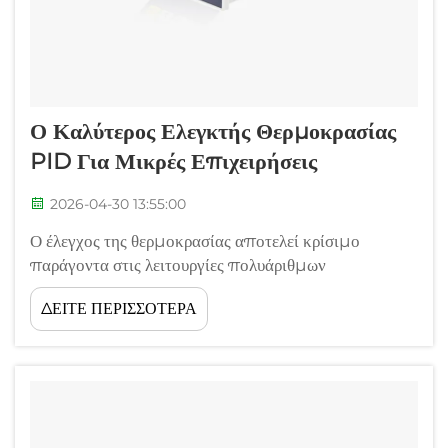
Ο Καλύτερος Ελεγκτής Θερμοκρασίας
PID Για Μικρές Επιχειρήσεις
2026-04-30 13:55:00
Ο έλεγχος της θερμοκρασίας αποτελεί κρίσιμο
παράγοντα στις λειτουργίες πολυάριθμων
βιομηχανιών, από την επεξεργασία τροφίμων και τη
ΔΕΙΤΕ ΠΕΡΙΣΣΟΤΕΡΑ
φαρμακευτική παραγωγή μέχρι την ερευνητική
δραστηριότητα σε εργαστήρια και τα συστήματα
θέρμανσης, ψύξης και κλιματισμού (HVAC). Οι
μικρές επιχειρήσεις συχνά αντιμετωπίζουν δυσκολίες
στο να βρουν την κατάλληλη ισορροπία μεταξύ...