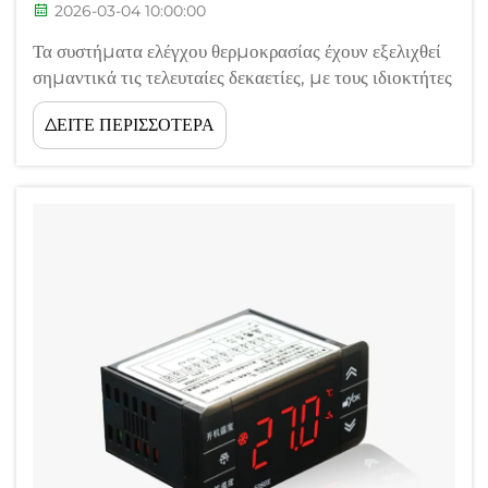
2026-03-04 10:00:00
Τα συστήματα ελέγχου θερμοκρασίας έχουν εξελιχθεί
σημαντικά τις τελευταίες δεκαετίες, με τους ιδιοκτήτες
κατοικιών και τις επιχειρήσεις να αντιμετωπίζουν μια
ΔΕΙΤΕ ΠΕΡΙΣΣΟΤΕΡΑ
σημαντική απόφαση μεταξύ των παραδοσιακών
χειροκίνητων θερμοστατών και των σύγχρονων
ψηφιακών εναλλακτικών λύσεων. Η επιλογή μεταξύ
αυτών των δύο τεχνολογιών...