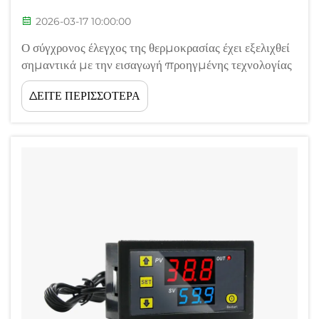
2026-03-17 10:00:00
Ο σύγχρονος έλεγχος της θερμοκρασίας έχει εξελιχθεί
σημαντικά με την εισαγωγή προηγμένης τεχνολογίας
ψηφιακών θερμοστατών. Αυτές οι σοφιστικαρισμένες
ΔΕΙΤΕ ΠΕΡΙΣΣΟΤΕΡΑ
συσκευές έχουν μεταμορφώσει τον τρόπο με τον
οποίο οι κατοικίες και τα εμπορικά κτίρια
διαχειρίζονται τα συστήματα θέρμανσης και ψύξης
τους, προσφέροντας...