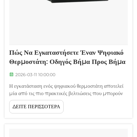
Πώς Να Εγκαταστήσετε Έναν Ψηφιακό
Θερμοστάτη: Οδηγός Βήμα Προς Βήμα
2026-03-11 10:00:00
Η εγκατάσταση ενός ψηφιακού θερμοστάτη αποτελεί
μία από τις πιο πρακτικές βελτιώσεις που μπορούν
να πραγματοποιήσουν οι ιδιοκτήτες κατοικιών και οι
ΔΕΙΤΕ ΠΕΡΙΣΣΟΤΕΡΑ
επιχειρήσεις για τη βελτίωση του ελέγχου της
θερμοκρασίας και της ενεργειακής απόδοσης. Τα
σύγχρονα ψηφιακά μοντέλα θερμοστάτη προσφέρουν
ανώτερη ακρίβεια, προγραμματιζόμενες λειτουργίες,