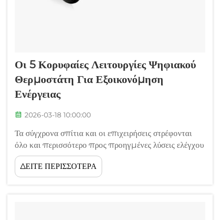
Οι 5 Κορυφαίες Λειτουργίες Ψηφιακού
Θερμοστάτη Για Εξοικονόμηση
Ενέργειας
2026-03-18 10:00:00
Τα σύγχρονα σπίτια και οι επιχειρήσεις στρέφονται
όλο και περισσότερο προς προηγμένες λύσεις ελέγχου
της θερμοκρασίας, προκειμένου να μειωθεί η
ΔΕΙΤΕ ΠΕΡΙΣΣΟΤΕΡΑ
κατανάλωση ενέργειας και να βελτιστοποιηθούν τα
επίπεδα άνεσης. Ένας ψηφιακός θερμοστάτης
αποτελεί σημαντική βελτίωση σε σχέση με τα
παραδοσιακά αναλογικά μοντέλα, προσφέροντας...