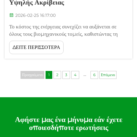
Υψηλής Ακρίβειας
2026-02-25 16:17:00
Το κόστος της ενέργειας συνεχίζει να αυξάνεται σε
όλους τους βιομηχανικούς τομείς, καθιστώντας τη
βελτιστοποίηση του ελέγχου θερμοκρασίας κρίσιμη
ΔΕΙΤΕ ΠΕΡΙΣΣΟΤΕΡΑ
προτεραιότητα για επιχειρήσεις που επιδιώκουν
βιώσιμες λειτουργίες. Τα παραδοσιακά αναλογικά
συστήματα ελέγχου θερμοκρασίας συχνά
αντιμετωπίζουν δυσκολίες όσον αφορά την ακρίβεια,
...
Προηγούμενο
1
2
3
4
6
Επόμενο
την...
Αφήστε μας ένα μήνυμα εάν έχετε
οποιεσδήποτε ερωτήσεις