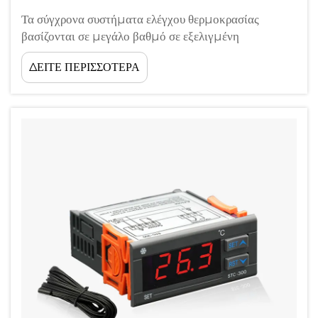
Τα σύγχρονα συστήματα ελέγχου θερμοκρασίας
βασίζονται σε μεγάλο βαθμό σε εξελιγμένη
τεχνολογία ψηφιακών θερμοστατών για να διατηρούν
ΔΕΙΤΕ ΠΕΡΙΣΣΟΤΕΡΑ
ακριβείς συνθήκες περιβάλλοντος σε διάφορες
εφαρμογές. Είτε διαχειρίζεστε εμπορικές μονάδες
ψύξης, βιομηχανικά συστήματα ψύξης...