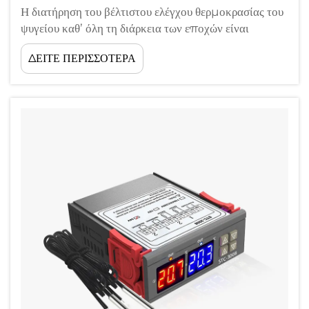
Η διατήρηση του βέλτιστου ελέγχου θερμοκρασίας του
ψυγείου καθ’ όλη τη διάρκεια των εποχών είναι
κρίσιμη για την ασφάλεια των τροφίμων, την
ΔΕΙΤΕ ΠΕΡΙΣΣΟΤΕΡΑ
ενεργειακή απόδοση και τη διάρκεια ζωής της
συσκευής. Καθώς η θερμοκρασία του περιβάλλοντος
μεταβάλλεται δραματικά μεταξύ της καλοκαιρινής
ζέστης και του χειμωνιάτικου κρύου, το ψυγείο σας...