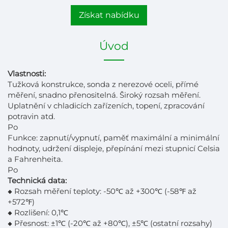
Získat nabídku
Úvod
Vlastnosti:
Tužková konstrukce, sonda z nerezové oceli, přímé
měření, snadno přenositelná. Široký rozsah měření.
Uplatnění v chladicích zařízeních, topení, zpracování
potravin atd.
Po
Funkce: zapnutí/vypnutí, paměť maximální a minimální
hodnoty, udržení displeje, přepínání mezi stupnicí Celsia
a Fahrenheita.
Po
Technická data:
◆ Rozsah měření teploty: -50℃ až +300℃ (-58℉ až
+572℉)
◆ Rozlišení: 0,1℃
◆ Přesnost: ±1℃ (-20℃ až +80℃), ±5℃ (ostatní rozsahy)