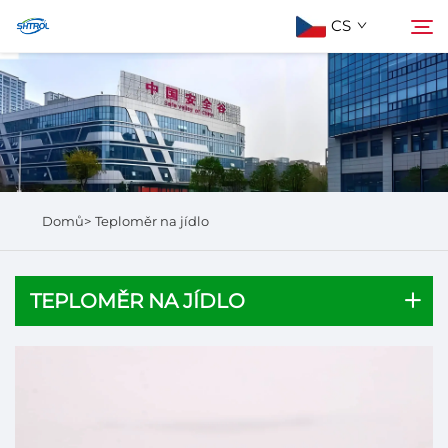
CS
Informace o nás
Hledat
Produkty
Domů>
Teploměr na jídlo
Kontaktujte nás
TEPLOMĚR NA JÍDLO