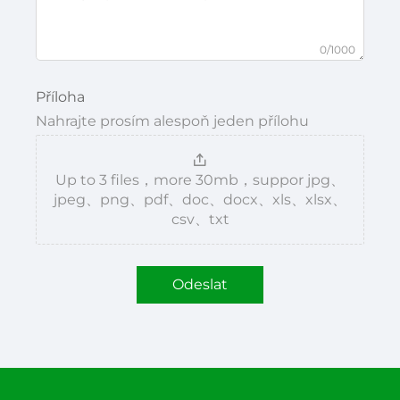
0/1000
Příloha
Nahrajte prosím alespoň jeden přílohu
Up to 3 files，more 30mb，suppor jpg、
jpeg、png、pdf、doc、docx、xls、xlsx、
csv、txt
Odeslat