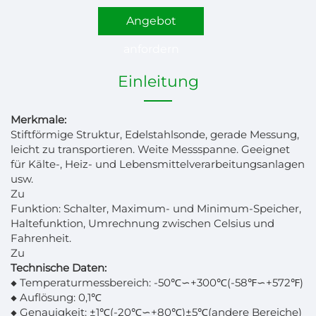
Angebot
anfordern
Einleitung
Merkmale:
Stiftförmige Struktur, Edelstahlsonde, gerade Messung,
leicht zu transportieren. Weite Messspanne. Geeignet
für Kälte-, Heiz- und Lebensmittelverarbeitungsanlagen
usw.
Zu
Funktion: Schalter, Maximum- und Minimum-Speicher,
Haltefunktion, Umrechnung zwischen Celsius und
Fahrenheit.
Zu
Technische Daten:
◆ Temperaturmessbereich: -50℃∽+300℃(-58℉∽+572℉)
◆ Auflösung: 0,1℃
◆ Genauigkeit: ±1℃(-20℃∽+80℃)±5℃(andere Bereiche)