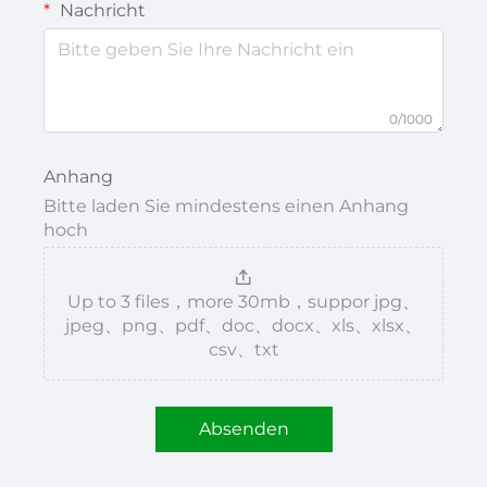
Nachricht
0/1000
Anhang
Bitte laden Sie mindestens einen Anhang
hoch
Up to 3 files，more 30mb，suppor jpg、
jpeg、png、pdf、doc、docx、xls、xlsx、
csv、txt
Absenden