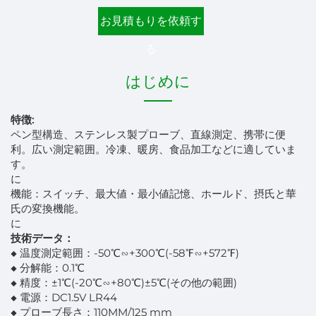
お見積もりを依頼す
る
はじめに
特徴:
ペン型構造、ステンレス製プローブ、直線測定、携帯に便
利。広い測定範囲。冷凍、暖房、食品加工などに適していま
す。
に
機能：スイッチ、最大値・最小値記憶、ホールド、摂氏と華
氏の変換機能。
に
技術データ：
◆ 温度測定範囲：-50℃∽+300℃(-58℉∽+572℉)
◆ 分解能：0.1℃
◆ 精度：±1℃(-20℃∽+80℃)±5℃(その他の範囲)
◆ 電源：DC1.5V LR44
◆ プローブ長さ：110MM/125 mm