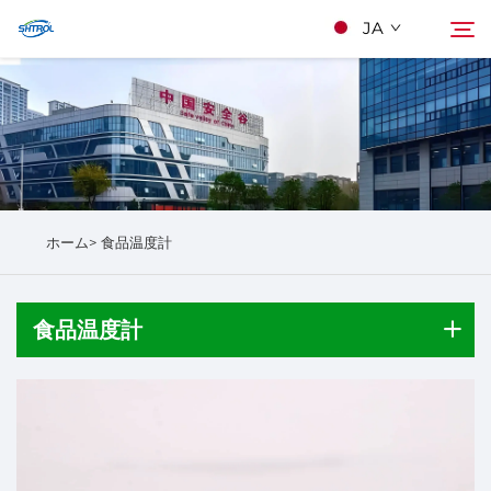
JA
当社について
検索
製品
ホーム>
食品温度計
Kontakuto Us
食品温度計