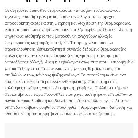
Οι σύγχρονες διακοπές θερμοκρασίας για ψυγεία ενσωμάτωνουν
τεχνολογία αισθητήρων με κορυφαία τεχνολογία που παρέχει
απροσδόκητη ακρίβεια στη μέτρηση και διαχείριση της θερμοκρασίας.
Αυτά τα συστήματα χρησιμοποιούν υψηλής ακρίβειας thermistors ή
ψηφιακούς αισθητήρες που μπορούν να ανιχνεύουν αλλαγές
θερμοκρασίας ως μικρές όσο 0,1°F. Το προηγμένο σύστημα
παρακολούθησης δειγματοληπτεί συνεχώς δεδομένα θερμοκρασίας
πολλές φορές ανά λεπτό, εξασφαλίζοντας γρήγορη απάντηση σε
οποιαδήποτε αλλαγή. Αυτή η τεχνολογία ενσωματώνεται με προηγμένα
μικροεπεξεργαστές που αναλύουν τις μορφές θερμοκρασίας και
επιβάλλουν τους κύκλους ψύξης ανάλογα. Το αποτέλεσμα είναι ένα
εξαιρετικά σταθερό περιβάλλον αποθήκευσης που διατηρεί τις
καλύτερες συνθήκες για την διατήρηση τροφίμων. Πολλά συστήματα
περιλαμβάνουν τώρα πολλαπλές εισαγωγές αισθητήρων, επιτρέποντας
ζωνική παρακολούθηση και διαχείριση μέσα στο ίδιο ψυγείο. Αυτό το
επίπεδο ακρίβειας βοηθά να προληφθεί η θερμοκρασιακή διαίρεση και
εξασφαλίζει ομοιόμορφη ψύξη σε όλο το χώρο αποθήκευσης.