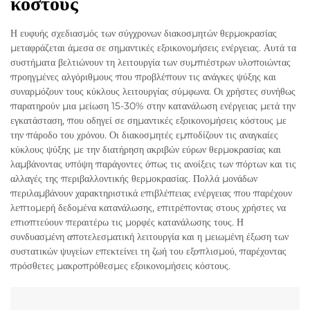
κόστους
Η ευφυής σχεδιασμός των σύγχρονων διακοσμητών θερμοκρασίας
μεταφράζεται άμεσα σε σημαντικές εξοικονομήσεις ενέργειας. Αυτά τα
συστήματα βελτιώνουν τη λειτουργία των συμπιέστρων υλοποιώντας
προηγμένες αλγόριθμους που προβλέπουν τις ανάγκες ψύξης και
συναρμόζουν τους κύκλους λειτουργίας σύμφωνα. Οι χρήστες συνήθως
παρατηρούν μια μείωση 15-30% στην κατανάλωση ενέργειας μετά την
εγκατάσταση, που οδηγεί σε σημαντικές εξοικονομήσεις κόστους με
την πάροδο του χρόνου. Οι διακοσμητές εμποδίζουν τις αναγκαίες
κύκλους ψύξης με την διατήρηση ακριβών εύρων θερμοκρασίας και
λαμβάνοντας υπόψη παράγοντες όπως τις ανοίξεις των πόρτων και τις
αλλαγές της περιβαλλοντικής θερμοκρασίας. Πολλά μονάδων
περιλαμβάνουν χαρακτηριστικά επιβλέπειας ενέργειας που παρέχουν
λεπτομερή δεδομένα κατανάλωσης, επιτρέποντας στους χρήστες να
επιοπτεύουν περαιτέρω τις μορφές κατανάλωσης τους. Η
συνδυασμένη αποτελεσματική λειτουργία και η μειωμένη έξωση των
συστατικών ψυγείων επεκτείνει τη ζωή του εξοπλισμού, παρέχοντας
πρόσθετες μακροπρόθεσμες εξοικονομήσεις κόστους.