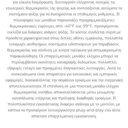
για εύκολη διαμόρφωση. Λειτουργούν ελέγχοντας συνεχώς τις
εσωτερικές θερμοκρασίες της ψυγείας και συντονίζοντας αυτόματα τα
συστήματα ψύξης για να διατηρούνται οι επιθυμητές ρυθμίσεις. Η
πλειοψηφία των μονάδων παρουσιάζει προγραμματιζόμενες
θερμοκρασιακές ευρύτερες από -40°F έως 99°F, προσφέροντας
ευελιξία για διάφορες ανάγκες ψύξης. Το κόστος συνδέεται συχνά με
πρόσθετα χαρακτηριστικά όπως διπλές οθόνες εμφάνισης, πολλαπλά
εισαγωγές αισθητήρων, συστήματα ειδοποιήσεων για παραβιάσεις
θερμοκρασίας και σύνδεση με κινητά τηλέφωνα για απομακρυσμένη
παρακολούθηση. Οι επαγγελματικές μονάδες ελέγχου μπορεί να
περιλαμβάνουν ικανότητες καταγραφής δεδομένων, πολλαπλές
εξαγωγές relays και προηγμένες διαγνωστικές λειτουργίες. Αυτά τα
συσκευάσματα είναι απαραίτητα για κατοικιακές και εμπορικές
εφαρμογές, διασφαλίζοντας την ασφάλεια τροφίμων και την ενεργειακή
αποτελειωτικότητα. Η επένδυση σε μια ποιοτική μονάδα ελέγχου
θερμοκρασίας συνήθως αποκαταλλάσσεται μέσω μειωμένης
κατανάλωσης ενέργειας και πρόληψης διαφθοράς τροφίμων. Η
πολυπλοκότητα εγκατάστασης διαφέρει ανάλογα με το μοντέλο, με
κάποια να προσφέρουν λειτουργικότητα plug-and-play ενώ άλλα
απαιτούν επαγγελματική εγκατάσταση.