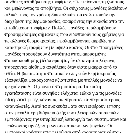
συνθήκες αποθήκευσης τροφίμων, επεκτείνοντας τη ζωή τους
και μειώνοντας το αποβλήτιο. Οι σύγχρονες μονάδες διαθέτουν
φιλικά προς τον χρήστη διαστολικά που απλοποιούν την
διαχείριση της θερμοκρασίας, αφαιρώντας την εικασία από την
αποθήκευση τροφίμων. Πολλές μονάδες περιλαμβάνουν
προσαρμόσιμες σήμανσεις που ειδοποιούν τους χρήστες για
τις αλλαγές θερμοκρασίας, προλαμβάνοντας ακριβώς την
καταστροφή τροφίμων με υψηλό κόστος. Οι πιο προηγμένες
μονάδες προσφέρουν δυνατότητα απομακρυσμένης
παρακολούθησης μέσω εφαρμογών σε κινητά τηλέφωνα,
παρέχοντας αίσθημα ασφάλειας όταν είστε μακριά από το
σπίτι. Η βιωσιμότητα ποιοτικών ελεγκτών θερμοκρασίας
εξασφαλίζει μακροχρόνια αξιοπιστία, με πολλές μονάδες να
τρεχούν για 5-10 χρόνια ή περισσότερα. Τα κόστη
εγκατάστασης είναι συνήθως ελάχιστα, ειδικά για τις μονάδες
plug-and-play, κάνοντάς τας προσιτές σε περισσότερους
καταναλωτές. Αυτά τα συσκευάσματα συνεισφέρουν επίσης
στην μεγαλύτερη διάρκεια ζωής των ηλεκτρικών συσκευών,
εμποδίζοντας την υπερβολική λειτουργία των συστημάτων και
μειώνοντας την έξωση των συστατικών των ψυγείων. Οι
εμπορικοί χρήστες επωφελούνται από χαρακτηριστικά που