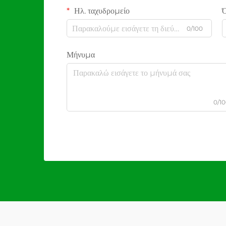
Ηλ. ταχυδρομείο
0/100
Μήνυμα
0/1