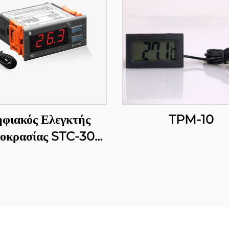
φιακός Ελεγκτής
TPM-10
οκρασίας STC-300:
Ακρίβεια και
ολυσποράδα για
αποτελεσματική
είριση θερμοκρασίας