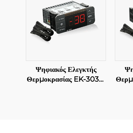
Ψηφιακός Ελεγκτής
Ψη
Θερμοκρασίας EK-3030:
Θερμ
Προηγμένος έλεγχος
θερμοκρασίας για
π
βιομηχανικές και
εμπορικές εφαρμογές
διαχ