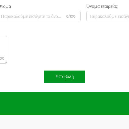
Όνομα
Όνομα εταιρείας
0/100
000
Υποβολή