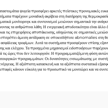
στομάτια ψυγεία προσφέρει αρκετές πείστικες προνομιακές ευκαιρί
τήματα παρέχουν μοναδική ακρίβεια στη διατήρηση της θερμοκρασία
ματικά μονίτορινγκ και συντονισμοί μειώνουν σημαντικά την ανάγκη
οντας τα ανθρώπινα λάθη. Η ενεργειακή αποδοτικότητα είναι άλλο
και τις επιχειρήσεις αποπάκευσης, οδηγώντας σε σημαντικές μειώσε
 επιτρέπει άμεση αντίδραση σε οποιεσδήποτε αbnomalies στη θε
ασφάλειας τροφίμων. Αυτά τα συστήματα προσφέρουν επίσης εξαντλ
σης και ελέγχου. Τα προηγμένα μηχανισμοί ειδοποιήσεων παρέχου
ά τις ώρες που δεν λειτουργούν. Η προγραμματιζόμενη φύση αυτών
ιτουργικών προγραμμάτων. Οι δυνατότητες ενσωμάτωσης με συστήμ
ενέργειας. Η αξιόπιστη κατασκευή και τα αξιόπιστα συστατικά εξασφ
επαφές κάνουν εύκολη για το προσωπικό να μονιτώρει και να συντον