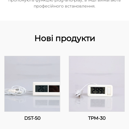
пропонують функцію plug-and-play, а інші вимагають
професійного встановлення.
Нові продукти
DST-50
TPM-30