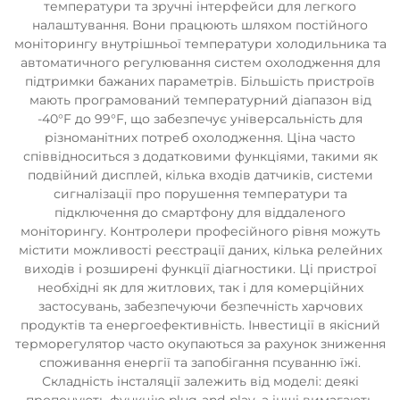
температури та зручні інтерфейси для легкого
налаштування. Вони працюють шляхом постійного
моніторингу внутрішньої температури холодильника та
автоматичного регулювання систем охолодження для
підтримки бажаних параметрів. Більшість пристроїв
мають програмований температурний діапазон від
-40°F до 99°F, що забезпечує універсальність для
різноманітних потреб охолодження. Ціна часто
співвідноситься з додатковими функціями, такими як
подвійний дисплей, кілька входів датчиків, системи
сигналізації про порушення температури та
підключення до смартфону для віддаленого
моніторингу. Контролери професійного рівня можуть
містити можливості реєстрації даних, кілька релейних
виходів і розширені функції діагностики. Ці пристрої
необхідні як для житлових, так і для комерційних
застосувань, забезпечуючи безпечність харчових
продуктів та енергоефективність. Інвестиції в якісний
терморегулятор часто окупаються за рахунок зниження
споживання енергії та запобігання псуванню їжі.
Складність інсталяції залежить від моделі: деякі