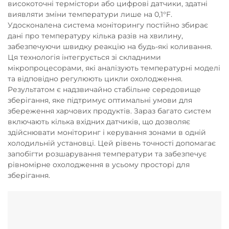
високоточні термістори або цифрові датчики, здатні
виявляти зміни температури лише на 0,1°F.
Удосконалена система моніторингу постійно збирає
дані про температуру кілька разів на хвилину,
забезпечуючи швидку реакцію на будь-які коливання.
Ця технологія інтегрується зі складними
мікропроцесорами, які аналізують температурні моделі
та відповідно регулюють цикли охолодження.
Результатом є надзвичайно стабільне середовище
зберігання, яке підтримує оптимальні умови для
збереження харчових продуктів. Зараз багато систем
включають кілька вхідних датчиків, що дозволяє
здійснювати моніторинг і керування зонами в одній
холодильній установці. Цей рівень точності допомагає
запобігти розшарування температури та забезпечує
рівномірне охолодження в усьому просторі для
зберігання.