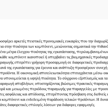
φέρει αρκετές πειστικές προνομιακές ευκαιρίες που την διαχωρίζ
α στην ποιότητα των κομπόνεντ, μειώνοντας σημαντικά την πιθανό
γμένα μέτρα έλεγχου ποιότητας της εγκατάστασης, περιλαμβανομένω
κάθε κομπόνεντ ικανοποιεί ή υπερβαίνει τις βιομηχανικές προδια
ραγωγής επιτρέπει γρήγορη προσαρμογή σε διαφορετικές προδιαγρ
κανά της εγκατάστασης για έρευνα και ανάπτυξη προσφέρουν συνεχή 
 προϊόντα. Η οικονομική αποτελειωτικότητα επιτυγχάνεται μέσω οι
 να υπονομεύεται η υψηλή ποιότητα. Το σύγχρονο εξοπλισμός και τ
παραγωγή αποβλήτων, υποστηρίζοντας βιώσιμες πρακτικές παραγωγή
ά και μειωμένες περιόδους παραγωγής για παραγγελίες με προσαρ
τυπες ασφάλειας και απόδοσης, επιτρέποντας πρόσβαση στις διεθνεί
α κομπόνεντ και ενδεδειμένη παράδοση τελικών προϊόντων. Η δυνατ
τες διαφορετικές επιλογές λύσεων για διάφορες εφαρμογές.