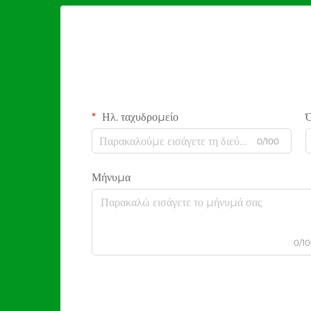
Ηλ. ταχυδρομείο
0/100
Μήνυμα
0/1