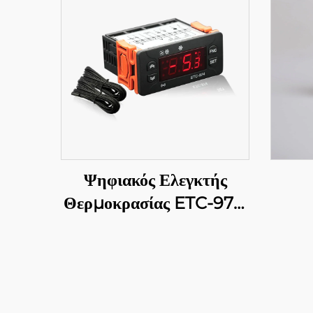
Ψηφιακός Ελεγκτής
Θερμοκρασίας ETC-974:
Υψηλής απόδοσης,
ακριβής έλεγχος
θερμοκρασίας για
βιομηχανικές εφαρμογές