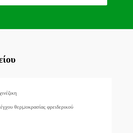
είου
ινέζικη
έγχου θερμοκρασίας φρειδερικού