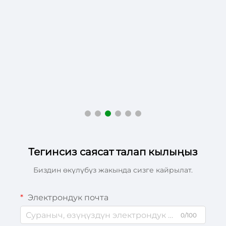
Тегинсиз саясат талап кылыңыз
Биздин өкүлүбүз жакында сизге кайрылат.
Электрондук почта
0/100