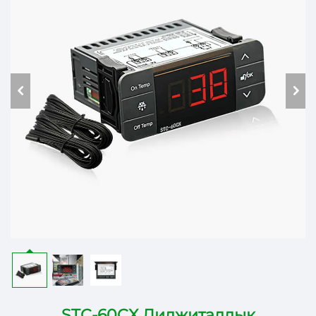
STC-60CX Диджиталдык