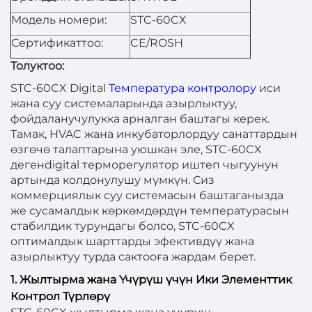
Модель номери:
STC-60CX
Сертификаттоо:
CE/ROSH
Толуктоо:
STC-60CX Digital
Температура контролору
иси
жана суу системаларында азырлыктуу,
фойдаланучулукка арналган баштагы керек.
Тамак, HVAC жана инкубаторлордуу санаттардын
өзгөчө талаптарына уюшкан эле, STC-60CX
дегенdigital терморегулятор иштеп чыгуунун
артында колдонулушу мүмкүн. Сиз
коммерциялык суу системасын баштаганызда
же сусамалдык көркөмдөрдүн температурасын
стабилдик турундагы болсо, STC-60CX
оптималдык шарттарды эфективдүү жана
азырлыктуу турда сактооға жардам берет.
1. Жылтырма жана Үчүрүш үчүн Ики Элементтик
Контрол Түрлөрү