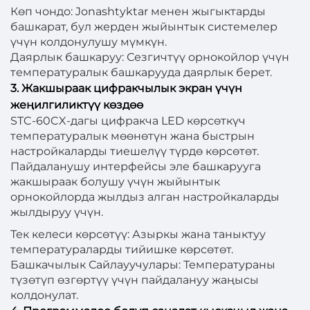
Көп чондо: Jonashtyktar менен жыгыктарды
башкарат, бул жерден жыйынтык системелер
үчүн колдонулушу мүмкүн.
Даярлык башкаруу: Сезгичтүү орнокойлор үчүн
температуралык башкарууда даярлык берет.
3. Жакшыраак цифракчылык экран үчүн
жеңилгиликтүү көздөө
STC-60CX-дагы цифракча LED көрсөткүч
температуралык мөөнөтүн жана быстрын
настройкаларды тиешелүү түрдө көрсөтөт.
Пайдаланушу интерфейсы эле башкарууга
жакшыраак болушу үчүн жыйынтык
орнокойлорда жылдыз алган настройкаларды
жылдыруу үчүн.
Тек келеси көрсөтүү: Азыркы жана таныктуу
температураларды тийишке көрсөтөт.
Башкачылык Сайлауучулары: Температураны
түзөтүп өзгөртүү үчүн пайдалануу жаңысы
колдонулат.