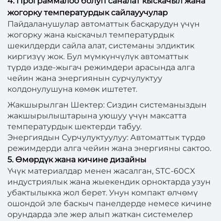
4. Программалоо болуп саналат кыскачыл жана
жогорку температурдык сайлауучулар
Пайдаланушулар автоматтык басқарудун үчүн
жогорку жана кыскачыл температурдык
шекилдерди сайла алат, системаны элдиктик
киргизүү жок. Бул мүмкүнчүлүк автоматтык
түрдө изде-жыгач режимдери арасында алга
чейин жана энергиянын сурчулуктуу
колдонулушуна көмөк иштетет.
Жакшырылган Шектер: Сиздин системаныздын
жакшырылыштарына уюшуу үчүн максатта
температурдык шектерди табуу.
Энергиядын Сурчулуктуулуу: Автоматтык түрдө
режимдерди алга чейин жана энергияны сактоо.
5. Өмөрдүк жана кичине дизайны
Үчүк материалдар менен жасалган, STC-60CX
индустриялык жана жыекендик орноктарда узун
убактылыкка жол берет. Унун компакт өлчөмү
ошондой эле баскыч панелдерде немесе кичине
орундарда эле жер алып жаткан системелер