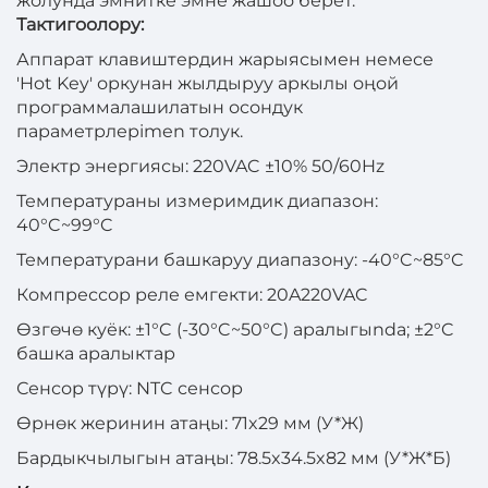
жолунда эмнитке эмне жашоо берет.
Тактигоолору:
Аппарат клавиштердин жарыясымен немесе
'Hot Key' оркунан жылдыруу аркылы оңой
программалашилатын осондук
параметрлерimen толук.
Электр энергиясы: 220VAC ±10% 50/60Hz
Температураны измеримдик диапазон:
40°C~99°C
Температурани башкаруу диапазону: -40°C~85°C
Компрессор реле емгекти: 20A220VAC
Өзгөчө куёк: ±1°C (-30°C~50°C) аралыгыnda; ±2°C
башка аралыктар
Сенсор түрү: NTC сенсор
Өрнөк жеринин атаңы: 71x29 мм (У*Ж)
Бардыкчылыгын атаңы: 78.5x34.5x82 мм (У*Ж*Б)