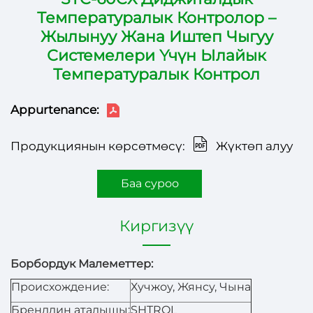
Температуралык Контролор –
Жылынуу Жана Иштеп Чыгуу
Системелери Үчүн Ылайык
Температуралык Контрол
Appurtenance:
Продукциянын көрсөтмөсү:
Жүктөп алуу
Баа суроо
Киргизүү
Борбордук Малеметтер:
Происхождение:
Хучжоу, Жянсу, Чына
Бренддин аталышы:
SHTROL