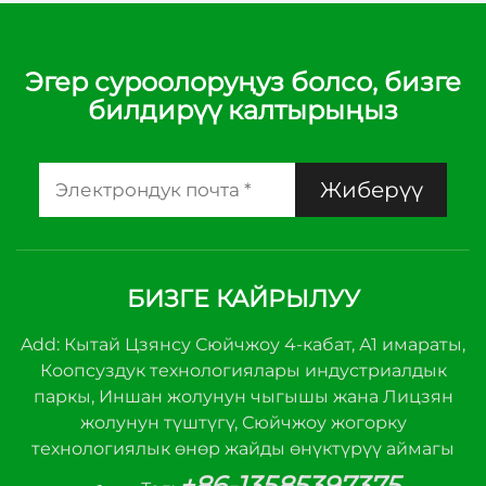
Температуралык
Контролор –
Эффективдикти
Эгер суроолоруңуз болсо, бизге
билдирүү калтырыңыз
Кайра Чыгару үчүн
Точтук
Температуралык
Жиберүү
Башталтуу
БИЗГЕ КАЙРЫЛУУ
Add: Кытай Цзянсу Сюйчжоу 4-кабат, А1 имараты,
Коопсуздук технологиялары индустриалдык
паркы, Иншан жолунун чыгышы жана Лицзян
жолунун түштүгү, Сюйчжоу жогорку
технологиялык өнөр жайды өнүктүрүү аймагы
+86-13585397375