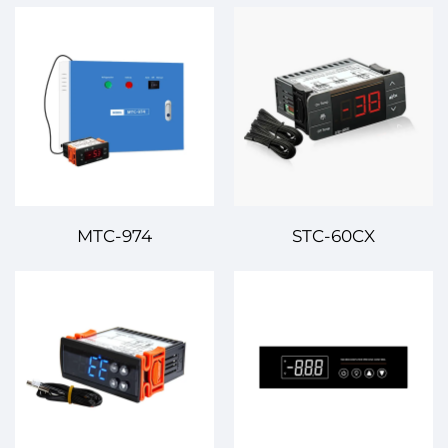
MTC-974
STC-60CX
Диджиталдык
Диджиталдык
Температуралык
Температуралык
Контролор –
Контролор – Жылынуу
Өзгөчөлүктерге
жана Иштеп Чыгуу
Арналған
Системелери үчүн
АныктапTEMпературалык
Ылайык
жана Саналык
Температуралык