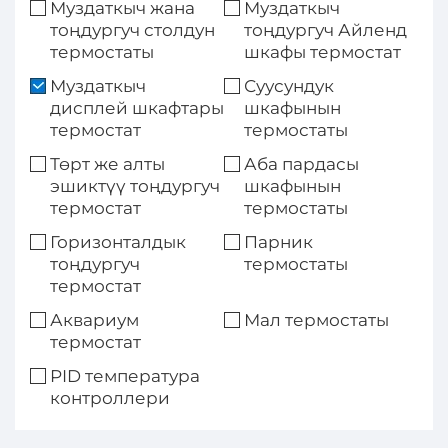
Муздаткыч жана
Муздаткыч
тоңдургуч столдун
тоңдургуч Айленд
термостаты
шкафы термостат
Муздаткыч
Суусундук
дисплей шкафтары
шкафынын
термостат
термостаты
Төрт же алты
Аба пардасы
эшиктүү тоңдургуч
шкафынын
термостат
термостаты
Горизонталдык
Парник
тоңдургуч
термостаты
термостат
Аквариум
Мал термостаты
термостат
PID температура
контроллери