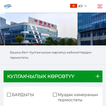
KY
Биз жөнүндө
Издөө
Продукциялар
Башкы бет>
Кулгакчылык көрсөтүү кабинеттердин
Бизге Байланыш
термостаты
КУЛГАКЧЫЛЫК КӨРСӨТҮҮ
КАБИНЕТТЕРДИН ТЕРМОСТАТЫ
БАРДЫГЫ
Муздак камеранын
термостаты