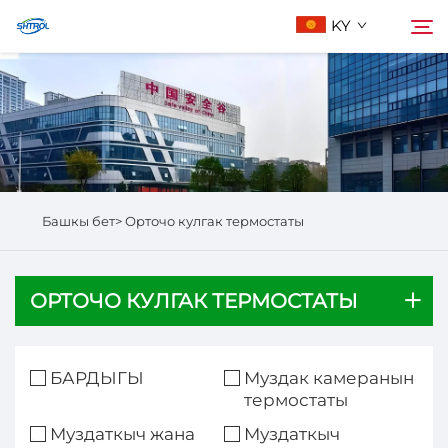
KY
Биз жөнүндө
Издөө
Продукциялар
Башкы бет>
Орточо кулгак термостаты
Бизге Байланыш
ОРТОЧО КУЛГАК ТЕРМОСТАТЫ
БАРДЫГЫ
Муздак камеранын
термостаты
Муздаткыч жана
Муздаткыч