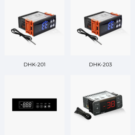
DHK-201
DHK-203
Диджиталдык
Диджиталдык
Температуралык
Температуралык
Контролор –
Контролор –
Температуралык
Көпчелектен Ар
Контрол үчүн
келиштерде
Даярлык жана
Сыртыктан
Оңойлуу
Температуралык