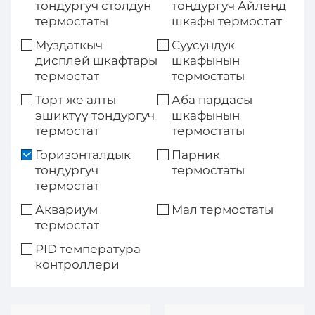
тоңдургуч столдун
тоңдургуч Айленд
термостаты
шкафы термостат
Муздаткыч
Суусундук
дисплей шкафтары
шкафынын
термостат
термостаты
Төрт же алты
Аба пардасы
эшиктүү тоңдургуч
шкафынын
термостат
термостаты
Горизонталдык
Парник
тоңдургуч
термостаты
термостат
Аквариум
Мал термостаты
термостат
PID температура
контроллери