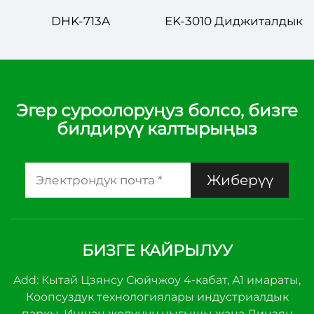
Контрол
DHK-713A
EK-3010 Диджиталдык
Диджиталдык
Температуралык
Температуралык
Контролор –
Контролор –
Көпчелектен
Температуралык
Температуралык
Эгер суроолоруңуз болсо, бизге
билдирүү калтырыңыз
Контрол
Контрол үчүн
Чечимдерине
Даярлык жана
Алысбараба Даярлык
Эффективдик
Жиберүү
БИЗГЕ КАЙРЫЛУУ
Add: Кытай Цзянсу Сюйчжоу 4-кабат, А1 имараты,
Коопсуздук технологиялары индустриалдык
паркы, Иншан жолунун чыгышы жана Лицзян