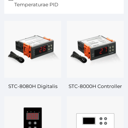
Temperaturae PID
STC-8080H Digitalis
STC-8000H Controller
Controlleur
Thermometri Digitalis
Temperaturae –
– Avansata Controllatio
Temperatura
Thermometri pro
Progressiva et Efficiens
Applicationibus