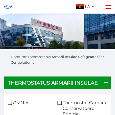
LA
De Nobis
Quaerere
Producta
Domum>
Thermostatus Armarii Insulae Refrigeratorii et
Contactus Nos
Congelationis
THERMOSTATUS ARMARII INSULAE
REFRIGERATORII ET CONGELATIONIS
OMNIA
Thermostat Camara
Conservatoare
Frigide