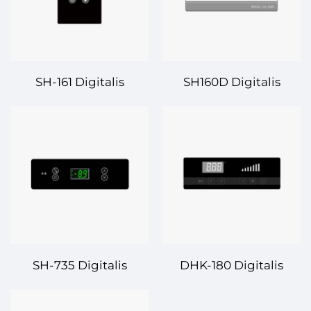
Pro Controle
Calefactionis et
Praecisionis
Frigidificationis
SH-161 Digitalis
SH160D Digitalis
Controlitor
Controlitor
Temperaturae –
Temperaturae –
Fiducialis et Praecisa
Praecisio et Fides pro
Regulatio
Omnibus
Temperaturae pro
Necessitatibus
Diversis
Controllandae
Applicationibus
Temperaturae
SH-735 Digitalis
DHK-180 Digitalis
Controlleur
Controlleur
Temperaturae –
Temperaturae –