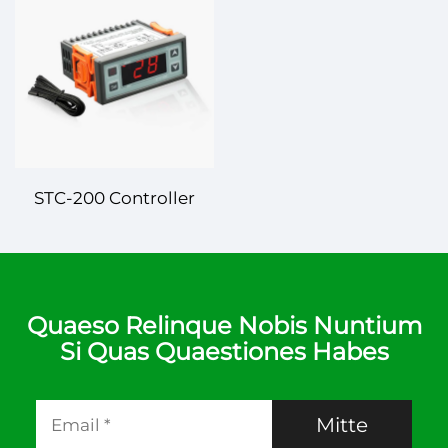
Intellectus et
Temperatura Altae
Temperatura Praecisa
Performantiae Pro
Pro Solutione Controlli
Diversis
Applicationibus
STC-200 Controller
Thermometri Digitalis
– Fiducialis
Administratio
Thermometri pro Variis
Quaeso Relinque Nobis Nuntium
Si Quas Quaestiones Habes
Applicationibus
Mitte