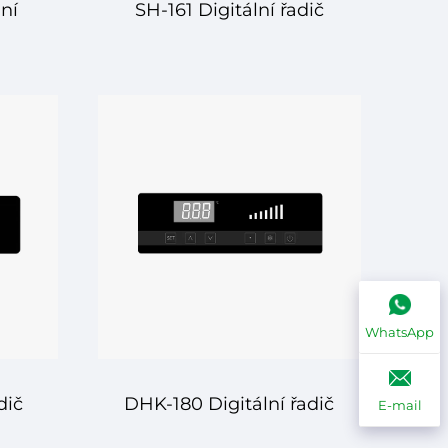
ní
SH-161 Digitální řadič
čilá
teploty – Spolehlivé a
ro
přesné regulování
a
teploty pro různé
aplikace
WhatsApp
dič
DHK-180 Digitální řadič
E-mail