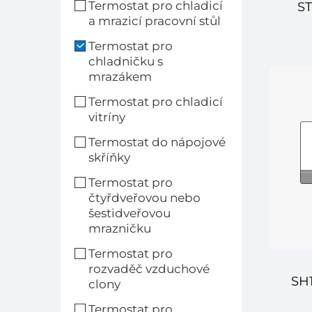
Termostat pro chladicí
ST
a mrazicí pracovní stůl
Termostat pro
řadi
chladničku s
mrazákem
re
Termostat pro chladicí
vitríny
p
Termostat do nápojové
skříňky
Termostat pro
čtyřdveřovou nebo
šestidveřovou
mrazničku
Termostat pro
rozvaděč vzduchové
SH1
clony
Termostat pro