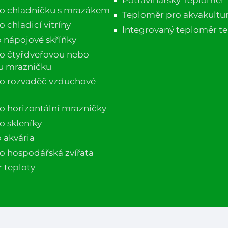
ro chladničku s mrazákem
Teploměr pro akvakultu
 chladicí vitríny
Integrovaný teploměr tep
 nápojové skříňky
o čtyřdveřovou nebo
u mrazničku
ro rozvaděč vzduchové
o horizontální mrazničky
o skleníky
 akvária
o hospodářská zvířata
r teploty