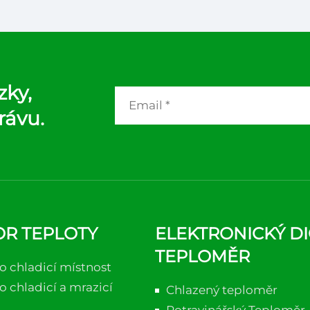
va teploty pro různé
aplikace
zky,
rávu.
R TEPLOTY
ELEKTRONICKÝ DI
TEPLOMĚR
o chladicí místnost
o chladicí a mrazicí
Chlazený teploměr
Potravinářský Teploměr