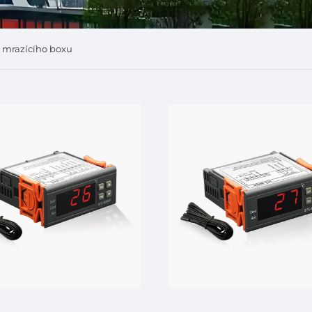
a mrazícího boxu