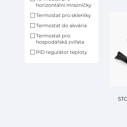
te
horizontální mrazničky
Termostat pro skleníky
spol
Termostat do akvária
Termostat pro
v
hospodářská zvířata
PID regulátor teploty
STC
t