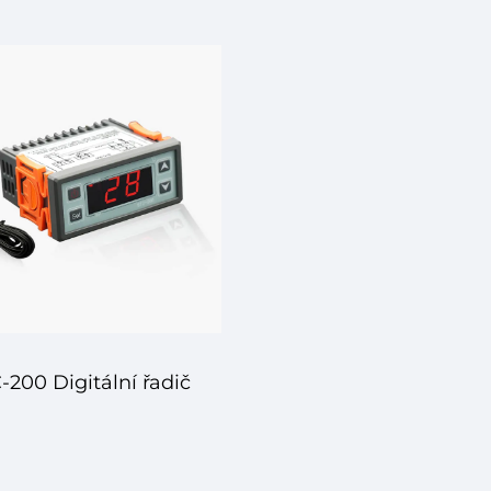
ploty – Přesnost a
teploty – Chytré 
ehlivost pro všechny
přesné řešení pr
aše potřeby řízení
regulaci teploty
teploty
-200 Digitální řadič
eploty – Spolehlivá