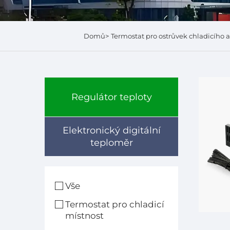
Domů>
Termostat pro ostrůvek chladicího 
Regulátor teploty
Elektronický digitální
teploměr
Vše
Termostat pro chladicí
místnost