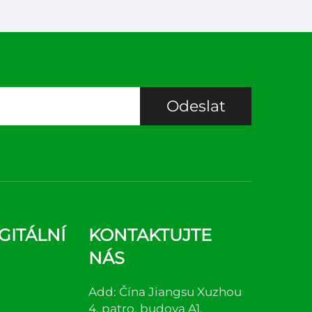
Odeslat
GITÁLNÍ
KONTAKTUJTE
NÁS
Add: Čína Jiangsu Xuzhou
4. patro, budova A1,