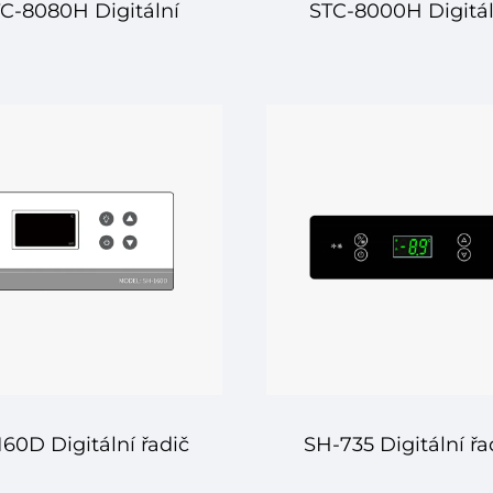
C-8080H Digitální
STC-8000H Digitál
č teploty – Pokročilá
řadič teploty – Pokro
gulace teploty pro
regulace teploty p
řesnost a účinnost
aplikace ohřevu 
chlazení
60D Digitální řadič
SH-735 Digitální řa