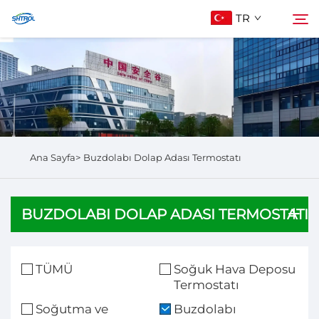
TR
Hakkımızda
Ara
Ürünler
Ana Sayfa>
Buzdolabı Dolap Adası Termostatı
Bize Ulaşın
BUZDOLABI DOLAP ADASI TERMOSTATI
TÜMÜ
Soğuk Hava Deposu
Termostatı
Soğutma ve
Buzdolabı