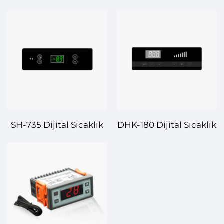
Kontrolörü – Çeşitli
Kontrolörü – Tüm
Uygulamalar için
Sıcaklık Kontrol
Güvenilir ve Kesin
İhtiyacınız İçin
Sıcaklık Düzenlemesi
Hassasiyet ve
Güvenilirlik
SH-735 Dijital Sıcaklık
DHK-180 Dijital Sıcaklık
Kontrolörü – Akıllı ve
Kontrolörü – Çeşitli
Hassas Sıcaklık
Uygulamalar için
Kontrolü Çözümü
Yüksek Performanslı
Sıcaklık Kontrolü