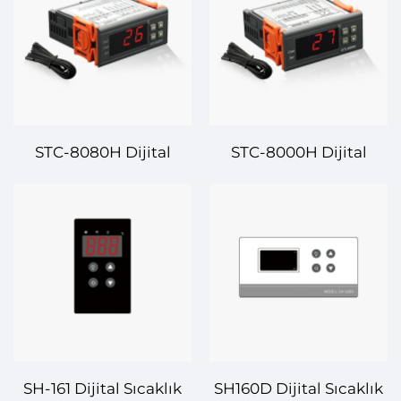
STC-8080H Dijital
STC-8000H Dijital
Sıcaklık Kontrolörü –
Sıcaklık Kontrolörü –
Hassasiyet ve Etkinlik
Isıtma ve Soğutma
için Gelişmiş Sıcaklık
Uygulamaları için
Kontrolü
Gelişmiş Sıcaklık
Kontrolü
SH-161 Dijital Sıcaklık
SH160D Dijital Sıcaklık