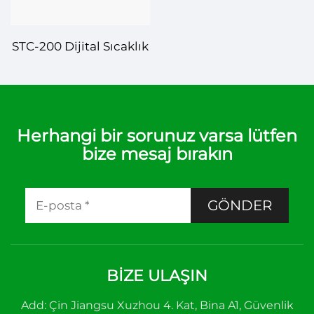
STC-200 Dijital Sıcaklık
Kontrolörü – Çeşitli
Uygulamalar için
Güvenilir Sıcaklık
Yönetimi
Herhangi bir sorunuz varsa lütfen
bize mesaj bırakın
GÖNDER
BIZE ULAŞIN
Add: Çin Jiangsu Xuzhou 4. Kat, Bina A1, Güvenlik