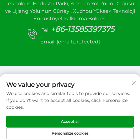
Teknolojisi Endüstri Parkı, Yinshan Yolu'nun Doğusu
ve Lijiang Yolu'nun Güneyi, Xuzhou Yüksek Teknoloji
Endüstriyel Kalkınma Bölgesi
+86-13585397375
Tel:
Email:
[email protected]
We value your privacy
We use cookies and similar tools to provide our services.
Telif hakkı © 2026 Xuzhou sanhe automatic
If you don't want to accept all cookies, click Personalize
control equipment Co.,LTD. Tüm hakları saklıdır
cookies.
Gizlilik politikası
Accept all
Personalize cookies
ANA SAYFA
ÜRÜNLER
E-POSTA
TEL