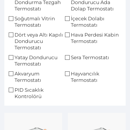
Dondurma Tezgah
Dondurucu Ada
Termostatı
Dolap Termostatı
Soğutmalı Vitrin
İçecek Dolabı
Termostatı
Termostatı
Dört veya Altı Kapılı
Hava Perdesi Kabin
Dondurucu
Termostatı
Termostatı
Yatay Dondurucu
Sera Termostatı
Termostatı
Akvaryum
Hayvancılık
Termostatı
Termostatı
PID Sıcaklık
Kontrolörü