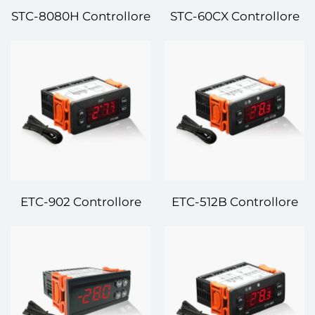
STC-8080H Controllore
STC-60CX Controllore
Digitale di
Digitale di
Temperatura –
Temperatura –
Controllo avanzato
Controllo ad Alta
della temperatura per
Precisione per Sistemi
precisione ed
di Raffreddamento e
efficienza
Riscaldamento
ETC-902 Controllore
ETC-512B Controllore
Digitale di
Digitale di
Temperatura –
Temperatura –
Controllo Preciso della
Regolazione Precisa
Temperatura per
della Temperatura per
Applicazioni Varie
Sistemi Avanzati