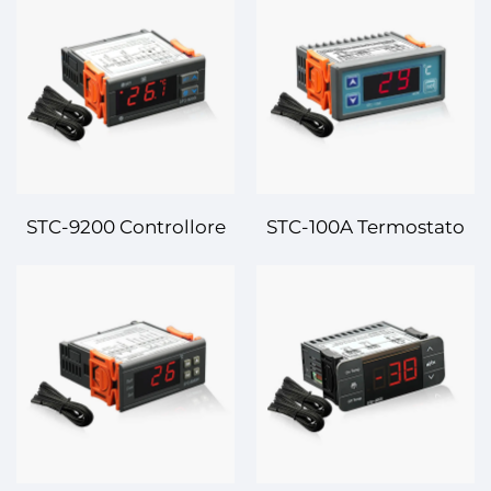
Temperatura:
Temperatura: Alte
Regolazione della
Prestazioni, Controllo
Temperatura Avanzata
Preciso della
per Applicazioni
Temperatura per
Industriali e
Applicazioni Industriali
Commerciali
STC-9200 Controllore
STC-100A Termostato
Digitale di
Digitale Controllore di
Temperatura: Controllo
Temperatura –
della Temperatura
Gestione precisa e
Avanzato a Fasi
affidabile della
Multiple per
temperatura per le tue
Applicazioni Industriali
esigenze
e Commerciali