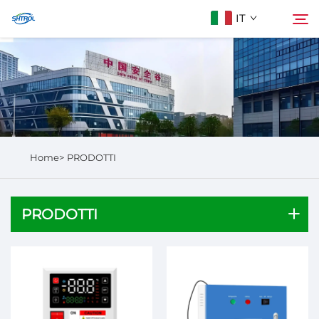
IT
Chi Siamo
Cerca
Prodotti
Home>
PRODOTTI
Contattaci
PRODOTTI