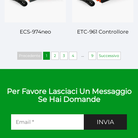
ECS-974neo
ETC-961 Controllore
Controllore Digitale di
Digitale di
Temperatura –
Temperatura –
...
Precedente
1
2
3
4
9
Successivo
Controllo Avanzato
Controllo Preciso per
della Temperatura con
Applicazioni Versatili
Precisione Migliorata
Per Favore Lasciaci Un Messaggio
Se Hai Domande
INVIA