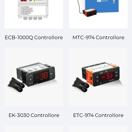
ECB-1000Q Controllore
MTC-974 Controllore
Digitale di
Digitale di
Temperatura –
Temperatura – Alto
Soluzione di Controllo
Grado di Precisione e
della Temperatura
Controllo Affidabile
Avanzata e Affidabile
della Temperatura per
per Uso Industriale e
Varie Applicazioni
Commerciale
EK-3030 Controllore
ETC-974 Controllore
Digitale di
Digitale di