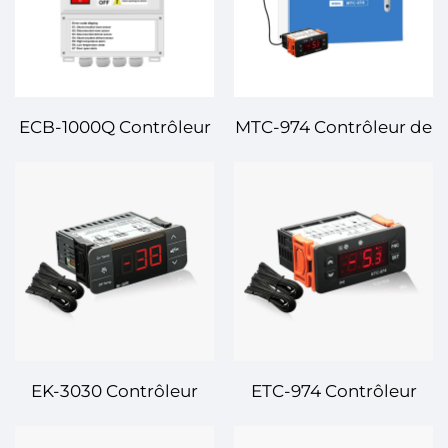
ECB-1000Q Contrôleur
MTC-974 Contrôleur de
de Température Digital
Température Digital –
– Solution Avancée et
Contrôle de
Fiable de Contrôle de
Température de Haute
Température pour
Précision et Fiable
Usage Industriel et
pour Diverses
Commercial
Applications
EK-3030 Contrôleur
ETC-974 Contrôleur
Numérique de
Numérique de