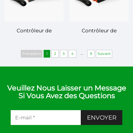
Contrôleur de
Contrôleur de
Température Digital
Température Digital
ECS-974neo – Contrôle
ETC-961 – Contrôle
...
Précédent
1
2
3
4
9
Suivant
de Température
Précis pour
Avancé avec une
Applications Variées
Précision Renforcée
Veuillez Nous Laisser un Message
Si Vous Avez des Questions
ENVOYER