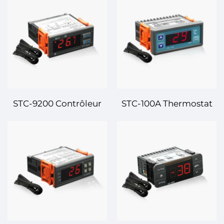
Température :
Température : Haute
Régulation de
Performance, Contrôle
Température Avancée
Précis de la
pour Applications
Température pour
Industrielles et
Applications
Commerciales
Industrielles
STC-9200 Contrôleur
STC-100A Thermostat
Numérique de
Contrôleur de
Température : Contrôle
Température
de Température
Numérique – Gestion
Avancé, Multi-Étapes
Précise et Fiable de la
pour Applications
Température pour Vos
Industrielles et
Besoins
Commerciales