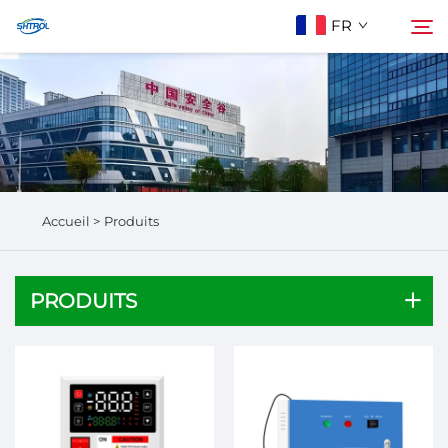
FR
À Propos De Nous
Rechercher
Produits
Accueil >
Produits
Contactez-Nous
PRODUITS