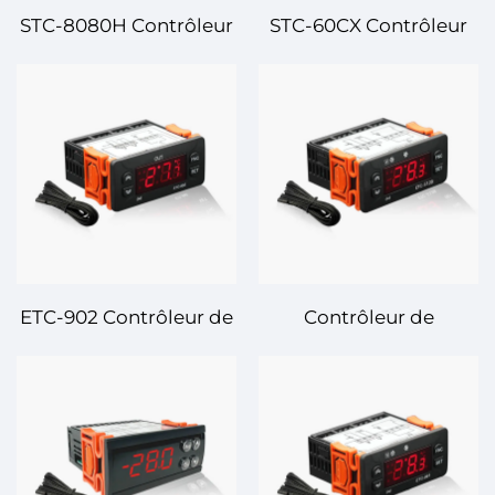
STC-8080H Contrôleur
STC-60CX Contrôleur
de Température
de Température
Numérique – Contrôle
Numérique – Contrôle
Avancé de la
à Haute Précision pour
Température pour une
les Systèmes de
Précision et une
Refroidissement et de
Efficacité Optimales
Chauffage
ETC-902 Contrôleur de
Contrôleur de
Température
Température Digital
Numérique – Contrôle
ETC-512B – Régulation
Précis de la
Précise de la
Température pour des
Température pour les
Applications Variées
Systèmes Avancés