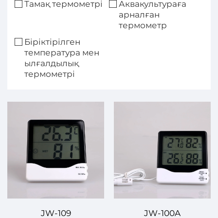
Тамақ термометрі
Аквакультураға
арналған
термометр
Біріктірілген
температура мен
ылғалдылық
термометрі
JW-109
JW-100A