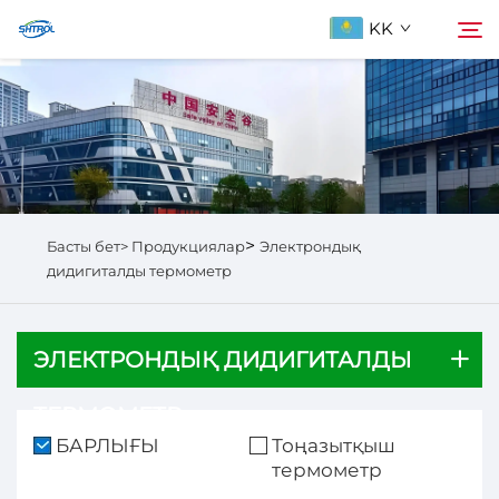
KK
Біздің туралы
Іздеу
Продукциялар
>
Басты бет>
Продукциялар
Электрондық
Бізбен хабарласыңы
дидигиталды термометр
ЭЛЕКТРОНДЫҚ ДИДИГИТАЛДЫ
ТЕРМОМЕТР
БАРЛЫҒЫ
Тоңазытқыш
термометр