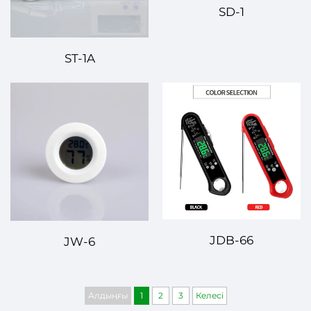
SD-1
ST-1A
JDB-66
JW-6
Алдыңғы
1
2
3
Келесі