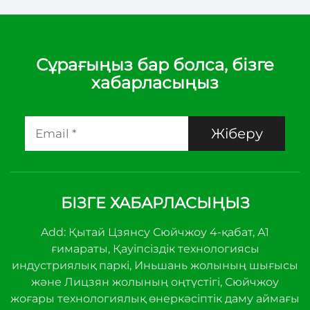
Сұрағыңыз бар болса, бізге
хабарласыңыз
Жіберу
БІЗГЕ ХАБАРЛАСЫҢЫЗ
Add: Қытай Цзянсу Сюйчжоу 4-қабат, А1
ғимараты, Қауіпсіздік технологиясы
индустриялық паркі, Иньшань жолының шығысы
және Лицзян жолының оңтүстігі, Сюйчжоу
жоғары технологиялық өнеркәсіптік даму аймағы