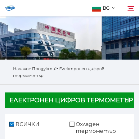
BG
За Нас
Търсене
Продукти
>
Начало>
Продукти
Електронен цифров
Свържете Се с Нас
термометър
ЕЛЕКТРОНЕН ЦИФРОВ ТЕРМОМЕТЪР
ВСИЧКИ
Охладен
термометър