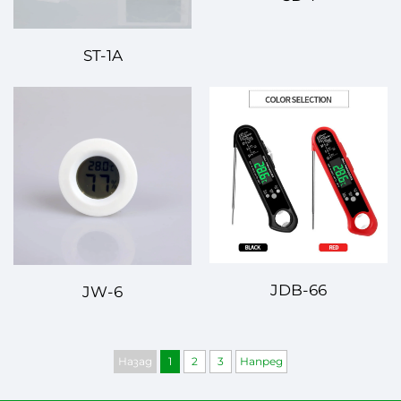
ST-1A
JDB-66
JW-6
Назад
1
2
3
Напред